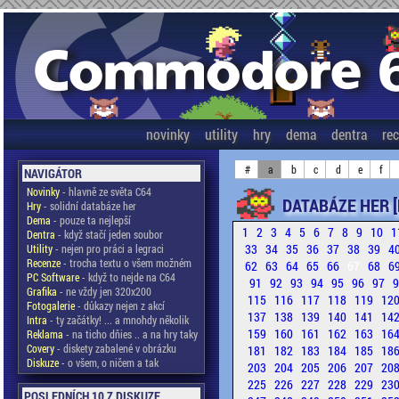
novinky
utility
hry
dema
dentra
re
#
a
b
c
d
e
f
NAVIGÁTOR
Novinky
- hlavně ze světa C64
DATABÁZE HER [
Hry
- solidní databáze her
Dema
- pouze ta nejlepší
1
2
3
4
5
6
7
8
9
10
1
Dentra
- když stačí jeden soubor
33
34
35
36
37
38
39
4
Utility
- nejen pro práci a legraci
Recenze
- trocha textu o všem možném
62
63
64
65
66
67
68
6
PC Software
- když to nejde na C64
91
92
93
94
95
96
97
Grafika
- ne vždy jen 320x200
115
116
117
118
119
12
Fotogalerie
- důkazy nejen z akcí
137
138
139
140
141
14
Intra
- ty začátky! ... a mnohdy několik
159
160
161
162
163
16
Reklama
- na ticho dňies .. a na hry taky
Covery
- diskety zabalené v obrázku
181
182
183
184
185
18
Diskuze
- o všem, o ničem a tak
203
204
205
206
207
20
225
226
227
228
229
23
POSLEDNÍCH 10 Z DISKUZE