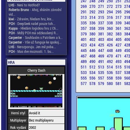
247
248
249
250
251
25
LHS
- Není to HotRod?
269
270
271
272
273
27
Roberto Bruno
- Ahoj, sháním závodní
291
292
293
294
295
29
vid...
313
314
315
316
317
31
kiwi
- Zdravim, hledam hru, kte...
335
336
337
338
339
34
PCH
- DeepSeek našel pouze toh...
357
358
359
360
361
36
Kuppa
- Hledám logickou hru z C6...
PCH
- Mdlý PCH má odzkoušený R...
379
380
381
382
383
38
Carpenter
- Souhlasím s Patrikem a k...
401
402
403
404
405
40
Carpenter
- Vše už funguje ke spokoj...
423
424
425
426
427
42
LHS
- Nerozporuju. Jen mě poba...
445
446
447
448
449
45
PCH
- Mas dve moznosti. 1. bu...
467
468
469
470
471
47
489
490
491
492
493
49
HRA
511
512
513
514
515
51
Cherry Dash
533
534
535
536
537
53
555
556
557
558
559
56
577
578
579
580
581
58
Herní styl
Avoid it
Multiplayer
Bez multiplayeru
Rok vydání
2002