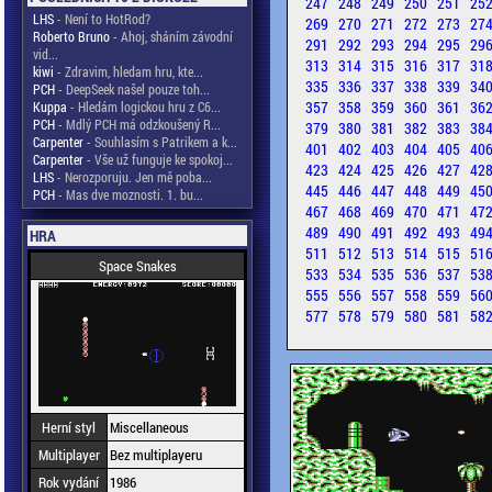
247
248
249
250
251
25
LHS
- Není to HotRod?
269
270
271
272
273
27
Roberto Bruno
- Ahoj, sháním závodní
291
292
293
294
295
29
vid...
313
314
315
316
317
31
kiwi
- Zdravim, hledam hru, kte...
335
336
337
338
339
34
PCH
- DeepSeek našel pouze toh...
357
358
359
360
361
36
Kuppa
- Hledám logickou hru z C6...
PCH
- Mdlý PCH má odzkoušený R...
379
380
381
382
383
38
Carpenter
- Souhlasím s Patrikem a k...
401
402
403
404
405
40
Carpenter
- Vše už funguje ke spokoj...
423
424
425
426
427
42
LHS
- Nerozporuju. Jen mě poba...
445
446
447
448
449
45
PCH
- Mas dve moznosti. 1. bu...
467
468
469
470
471
47
489
490
491
492
493
49
HRA
511
512
513
514
515
51
Space Snakes
533
534
535
536
537
53
555
556
557
558
559
56
577
578
579
580
581
58
Herní styl
Miscellaneous
Multiplayer
Bez multiplayeru
Rok vydání
1986