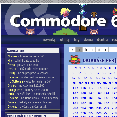
novinky
utility
hry
dema
dentra
re
#
a
b
c
d
e
f
NAVIGÁTOR
Novinky
- hlavně ze světa C64
DATABÁZE HER [
Hry
- solidní databáze her
Dema
- pouze ta nejlepší
1
2
3
4
5
6
7
8
9
10
1
Dentra
- když stačí jeden soubor
33
34
35
36
37
38
39
4
Utility
- nejen pro práci a legraci
Recenze
- trocha textu o všem možném
62
63
64
65
66
67
68
6
PC Software
- když to nejde na C64
91
92
93
94
95
96
97
Grafika
- ne vždy jen 320x200
115
116
117
118
119
12
Fotogalerie
- důkazy nejen z akcí
137
138
139
140
141
14
Intra
- ty začátky! ... a mnohdy několik
159
160
161
162
163
16
Reklama
- na ticho dňies .. a na hry taky
Covery
- diskety zabalené v obrázku
181
182
183
184
185
18
Diskuze
- o všem, o ničem a tak
203
204
205
206
207
20
225
226
227
228
229
23
POSLEDNÍCH 10 Z DISKUZE