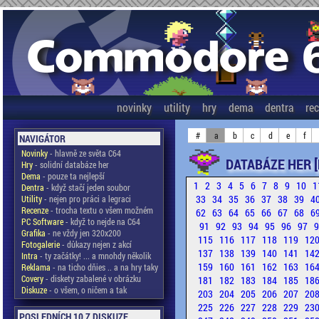
novinky
utility
hry
dema
dentra
re
#
a
b
c
d
e
f
NAVIGÁTOR
Novinky
- hlavně ze světa C64
DATABÁZE HER [
Hry
- solidní databáze her
Dema
- pouze ta nejlepší
1
2
3
4
5
6
7
8
9
10
1
Dentra
- když stačí jeden soubor
33
34
35
36
37
38
39
4
Utility
- nejen pro práci a legraci
Recenze
- trocha textu o všem možném
62
63
64
65
66
67
68
6
PC Software
- když to nejde na C64
91
92
93
94
95
96
97
Grafika
- ne vždy jen 320x200
115
116
117
118
119
12
Fotogalerie
- důkazy nejen z akcí
137
138
139
140
141
14
Intra
- ty začátky! ... a mnohdy několik
159
160
161
162
163
16
Reklama
- na ticho dňies .. a na hry taky
Covery
- diskety zabalené v obrázku
181
182
183
184
185
18
Diskuze
- o všem, o ničem a tak
203
204
205
206
207
20
225
226
227
228
229
23
POSLEDNÍCH 10 Z DISKUZE