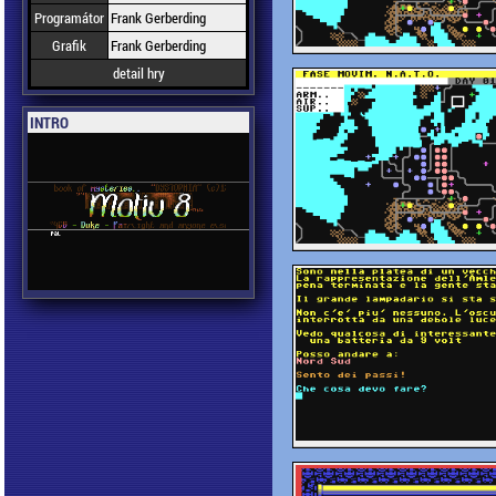
Programátor
Frank Gerberding
Grafik
Frank Gerberding
detail hry
INTRO