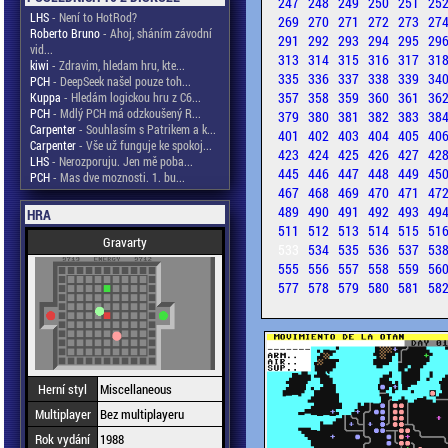
247
248
249
250
251
25
LHS
- Není to HotRod?
269
270
271
272
273
27
Roberto Bruno
- Ahoj, sháním závodní
291
292
293
294
295
29
vid...
313
314
315
316
317
31
kiwi
- Zdravim, hledam hru, kte...
335
336
337
338
339
34
PCH
- DeepSeek našel pouze toh...
357
358
359
360
361
36
Kuppa
- Hledám logickou hru z C6...
PCH
- Mdlý PCH má odzkoušený R...
379
380
381
382
383
38
Carpenter
- Souhlasím s Patrikem a k...
401
402
403
404
405
40
Carpenter
- Vše už funguje ke spokoj...
423
424
425
426
427
42
LHS
- Nerozporuju. Jen mě poba...
445
446
447
448
449
45
PCH
- Mas dve moznosti. 1. bu...
467
468
469
470
471
47
489
490
491
492
493
49
HRA
511
512
513
514
515
51
Gravarty
533
534
535
536
537
53
555
556
557
558
559
56
577
578
579
580
581
58
Herní styl
Miscellaneous
Multiplayer
Bez multiplayeru
Rok vydání
1988