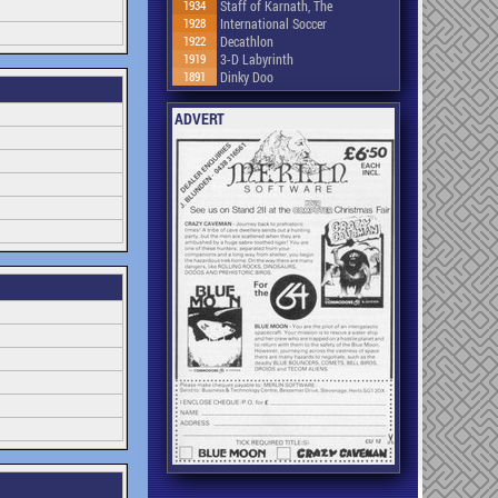
1934
Staff of Karnath, The
1928
International Soccer
1922
Decathlon
1919
3-D Labyrinth
1891
Dinky Doo
ADVERT