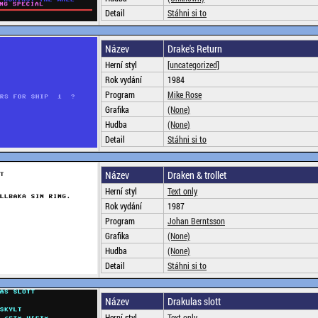
Detail
Stáhni si to
Název
Drake's Return
Herní styl
[uncategorized]
Rok vydání
1984
Program
Mike Rose
Grafika
(None)
Hudba
(None)
Detail
Stáhni si to
Název
Draken & trollet
Herní styl
Text only
Rok vydání
1987
Program
Johan Berntsson
Grafika
(None)
Hudba
(None)
Detail
Stáhni si to
Název
Drakulas slott
Herní styl
Text only