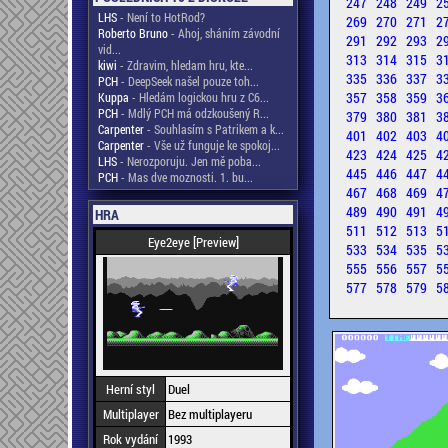
247
248
249
2
LHS
- Není to HotRod?
269
270
271
2
Roberto Bruno
- Ahoj, sháním závodní
291
292
293
2
vid...
313
314
315
3
kiwi
- Zdravim, hledam hru, kte...
335
336
337
3
PCH
- DeepSeek našel pouze toh...
357
358
359
3
Kuppa
- Hledám logickou hru z C6...
PCH
- Mdlý PCH má odzkoušený R...
379
380
381
3
Carpenter
- Souhlasím s Patrikem a k...
401
402
403
4
Carpenter
- Vše už funguje ke spokoj...
423
424
425
4
LHS
- Nerozporuju. Jen mě poba...
445
446
447
4
PCH
- Mas dve moznosti. 1. bu...
467
468
469
4
489
490
491
4
HRA
511
512
513
5
Eye2eye [Preview]
533
534
535
5
555
556
557
5
577
578
579
5
Herní styl
Duel
Multiplayer
Bez multiplayeru
Rok vydání
1993