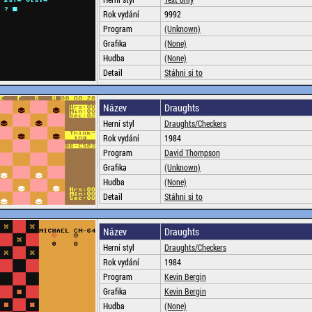
Rok vydání
9992
Program
(Unknown)
Grafika
(None)
Hudba
(None)
Detail
Stáhni si to
Název
Draughts
Herní styl
Draughts/Checkers
Rok vydání
1984
Program
David Thompson
Grafika
(Unknown)
Hudba
(None)
Detail
Stáhni si to
Název
Draughts
Herní styl
Draughts/Checkers
Rok vydání
1984
Program
Kevin Bergin
Grafika
Kevin Bergin
Hudba
(None)