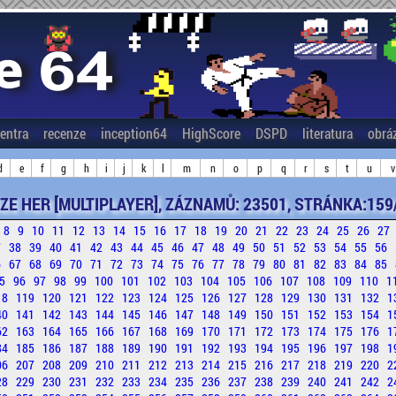
entra
recenze
inception64
HighScore
DSPD
literatura
obrá
d
e
f
g
h
i
j
k
l
m
n
o
p
q
r
s
t
u
v
ZE HER [MULTIPLAYER], ZÁZNAMŮ: 23501, STRÁNKA:159
8
9
10
11
12
13
14
15
16
17
18
19
20
21
22
23
24
25
26
27
7
38
39
40
41
42
43
44
45
46
47
48
49
50
51
52
53
54
55
56
6
67
68
69
70
71
72
73
74
75
76
77
78
79
80
81
82
83
84
85
5
96
97
98
99
100
101
102
103
104
105
106
107
108
109
110
1
18
119
120
121
122
123
124
125
126
127
128
129
130
131
132
1
40
141
142
143
144
145
146
147
148
149
150
151
152
153
154
1
62
163
164
165
166
167
168
169
170
171
172
173
174
175
176
1
84
185
186
187
188
189
190
191
192
193
194
195
196
197
198
1
06
207
208
209
210
211
212
213
214
215
216
217
218
219
220
2
28
229
230
231
232
233
234
235
236
237
238
239
240
241
242
2