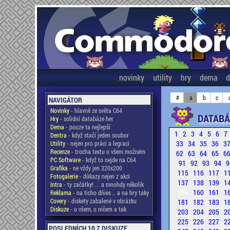
novinky
utility
hry
dema
d
#
a
b
c
NAVIGÁTOR
Novinky
- hlavně ze světa C64
DATABÁ
Hry
- solidní databáze her
Dema
- pouze ta nejlepší
1
2
3
4
5
6
7
Dentra
- když stačí jeden soubor
33
34
35
36
3
Utility
- nejen pro práci a legraci
Recenze
- trocha textu o všem možném
62
63
64
65
6
PC Software
- když to nejde na C64
91
92
93
94
9
Grafika
- ne vždy jen 320x200
115
116
117
1
Fotogalerie
- důkazy nejen z akcí
137
138
139
1
Intra
- ty začátky! ... a mnohdy několik
159
160
161
1
Reklama
- na ticho dňies .. a na hry taky
Covery
- diskety zabalené v obrázku
181
182
183
1
Diskuze
- o všem, o ničem a tak
203
204
205
2
225
226
227
2
POSLEDNÍCH 10 Z DISKUZE