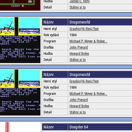
Hudba
James C. Hilty
Detail
Stáhni si to
Název
Dragonworld
Herní styl
Graphic(Hi-Res)/Text
Rok vydání
1984
Program
Michael P. Meyer & Rober...
Grafika
John Pierard
Hudba
Howard Boles
Detail
Stáhni si to
Název
Dragonworld
Herní styl
Graphic(Hi-Res)/Text
Rok vydání
1984
Program
Michael P. Meyer & Rober...
Grafika
John Pierard
Hudba
Howard Boles
Detail
Stáhni si to
Název
Dragster 64