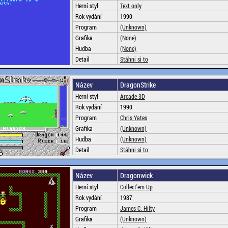
Herní styl
Text only
Rok vydání
1990
Program
(Unknown)
Grafika
(None)
Hudba
(None)
Detail
Stáhni si to
Název
DragonStrike
Herní styl
Arcade 3D
Rok vydání
1990
Program
Chris Yates
Grafika
(Unknown)
Hudba
(Unknown)
Detail
Stáhni si to
Název
Dragonwick
Herní styl
Collect'em Up
Rok vydání
1987
Program
James C. Hilty
Grafika
(Unknown)