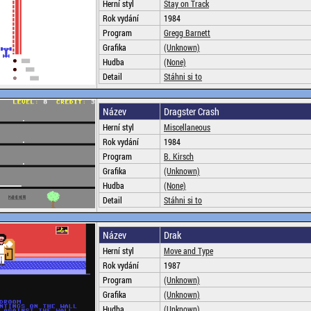
Herní styl
Stay on Track
Rok vydání
1984
Program
Gregg Barnett
Grafika
(Unknown)
Hudba
(None)
Detail
Stáhni si to
Název
Dragster Crash
Herní styl
Miscellaneous
Rok vydání
1984
Program
B. Kirsch
Grafika
(Unknown)
Hudba
(None)
Detail
Stáhni si to
Název
Drak
Herní styl
Move and Type
Rok vydání
1987
Program
(Unknown)
Grafika
(Unknown)
Hudba
(Unknown)