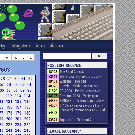
zky
fotogalerie
intra
diskuze
w
x
y
z
POSLEDNÍ RECENZE
/603
48923
The Final ChessCard
52111
Skoro dva roky života s apli ~
28
29
30
31
32
49451
Wolfling Reloaded
57
58
59
60
61
48325
Bubble Bobble Remastered
86
87
88
89
90
51629
FD-2000 - Replika disketové ~
11
112
113
114
53307
Revision 2023 - Pártyreport
54887
8MIDAS - Tak trochu jiná ark ~
33
134
135
136
54037
GP Cars - česká závodní hra! ~
55
156
157
158
Přenosný Commodore 64 - uHel
77
178
179
180
54353
~
99
200
201
202
53571
Tupouni 1 a Tupouni 2
21
222
223
224
43
244
245
246
REAKCE NA ČLÁNKY