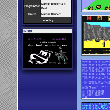
Marcus Deubert & S.
Programátor
Kauf
Grafik
Marcus Deubert
detail hry
INTRO