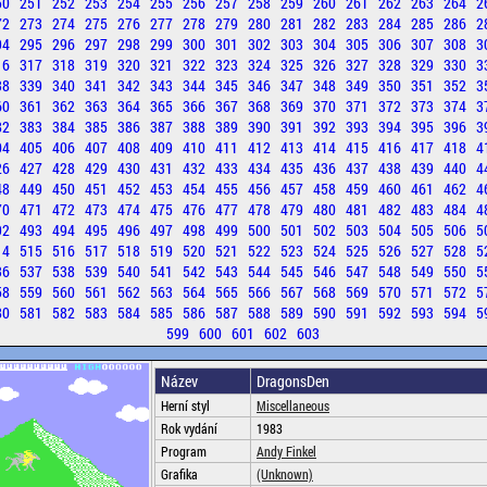
50
251
252
253
254
255
256
257
258
259
260
261
262
263
264
2
72
273
274
275
276
277
278
279
280
281
282
283
284
285
286
2
94
295
296
297
298
299
300
301
302
303
304
305
306
307
308
3
16
317
318
319
320
321
322
323
324
325
326
327
328
329
330
3
38
339
340
341
342
343
344
345
346
347
348
349
350
351
352
3
60
361
362
363
364
365
366
367
368
369
370
371
372
373
374
3
82
383
384
385
386
387
388
389
390
391
392
393
394
395
396
3
04
405
406
407
408
409
410
411
412
413
414
415
416
417
418
4
26
427
428
429
430
431
432
433
434
435
436
437
438
439
440
4
48
449
450
451
452
453
454
455
456
457
458
459
460
461
462
4
70
471
472
473
474
475
476
477
478
479
480
481
482
483
484
4
92
493
494
495
496
497
498
499
500
501
502
503
504
505
506
5
14
515
516
517
518
519
520
521
522
523
524
525
526
527
528
5
36
537
538
539
540
541
542
543
544
545
546
547
548
549
550
5
58
559
560
561
562
563
564
565
566
567
568
569
570
571
572
5
80
581
582
583
584
585
586
587
588
589
590
591
592
593
594
5
599
600
601
602
603
Název
DragonsDen
Herní styl
Miscellaneous
Rok vydání
1983
Program
Andy Finkel
Grafika
(Unknown)