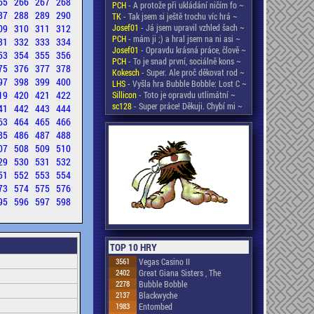
65
266
267
268
PCH
- A protože při ukládání ničím fo ~
87
288
289
290
TK
- Tak jsem si ještě trochu víc hrá ~
09
310
311
312
Josef01
- Já jsem upravil vzhled šach ~
PCH
- mám ji ;) a hral jsem na ni asi ~
31
332
333
334
Josef01
- Opravdu krásná práce, člově ~
53
354
355
356
PCH
- To je snad první, sociálně kons ~
75
376
377
378
Kokesch
- Super. Ale proč děkovat rod ~
97
398
399
400
LHS
- Vyšla hra Bubble Bobble: Lost C ~
19
420
421
422
Sillicon
- Toto je opravdu utlimátní ~
sc128
- Super práce! Děkuji. Chybí mi ~
41
442
443
444
63
464
465
466
85
486
487
488
07
508
509
510
29
530
531
532
51
552
553
554
73
574
575
576
95
596
597
598
TOP 10 HRY
3561
Vegas Casino II
2402
Great Giana Sisters , The
2278
Bubble Bobble
2137
Blackwyche
1983
Entombed