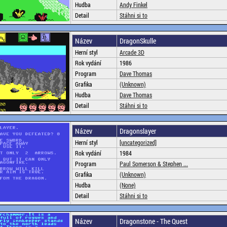
Hudba
Andy Finkel
Detail
Stáhni si to
Název
DragonSkulle
Herní styl
Arcade 3D
Rok vydání
1986
Program
Dave Thomas
Grafika
(Unknown)
Hudba
Dave Thomas
Detail
Stáhni si to
Název
Dragonslayer
Herní styl
[uncategorized]
Rok vydání
1984
Program
Paul Somerson & Stephen ...
Grafika
(Unknown)
Hudba
(None)
Detail
Stáhni si to
Název
Dragonstone - The Quest