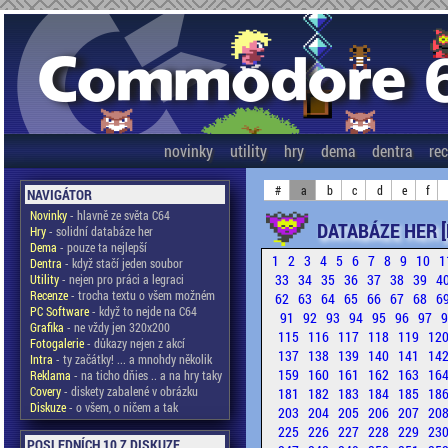
novinky
utility
hry
dema
dentra
re
#
a
b
c
d
e
f
NAVIGÁTOR
Novinky
- hlavně ze světa C64
DATABÁZE HER [
Hry
- solidní databáze her
Dema
- pouze ta nejlepší
1
2
3
4
5
6
7
8
9
10
1
Dentra
- když stačí jeden soubor
33
34
35
36
37
38
39
4
Utility
- nejen pro práci a legraci
Recenze
- trocha textu o všem možném
62
63
64
65
66
67
68
6
PC Software
- když to nejde na C64
91
92
93
94
95
96
97
Grafika
- ne vždy jen 320x200
115
116
117
118
119
12
Fotogalerie
- důkazy nejen z akcí
137
138
139
140
141
14
Intra
- ty začátky! ... a mnohdy několik
159
160
161
162
163
16
Reklama
- na ticho dňies .. a na hry taky
Covery
- diskety zabalené v obrázku
181
182
183
184
185
18
Diskuze
- o všem, o ničem a tak
203
204
205
206
207
20
225
226
227
228
229
23
POSLEDNÍCH 10 Z DISKUZE