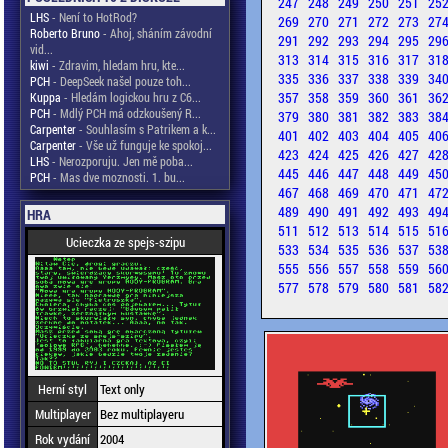
247
248
249
250
251
25
LHS
- Není to HotRod?
269
270
271
272
273
27
Roberto Bruno
- Ahoj, sháním závodní
291
292
293
294
295
29
vid...
313
314
315
316
317
31
kiwi
- Zdravim, hledam hru, kte...
335
336
337
338
339
34
PCH
- DeepSeek našel pouze toh...
357
358
359
360
361
36
Kuppa
- Hledám logickou hru z C6...
PCH
- Mdlý PCH má odzkoušený R...
379
380
381
382
383
38
Carpenter
- Souhlasím s Patrikem a k...
401
402
403
404
405
40
Carpenter
- Vše už funguje ke spokoj...
423
424
425
426
427
42
LHS
- Nerozporuju. Jen mě poba...
445
446
447
448
449
45
PCH
- Mas dve moznosti. 1. bu...
467
468
469
470
471
47
489
490
491
492
493
49
HRA
511
512
513
514
515
51
Ucieczka ze spejs-szipu
533
534
535
536
537
53
555
556
557
558
559
56
577
578
579
580
581
58
Herní styl
Text only
Multiplayer
Bez multiplayeru
Rok vydání
2004