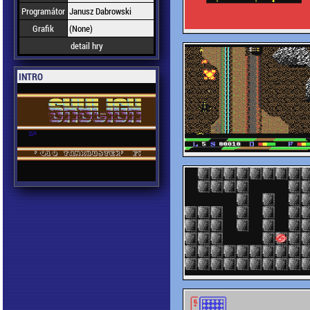
Programátor
Janusz Dabrowski
Grafik
(None)
detail hry
INTRO