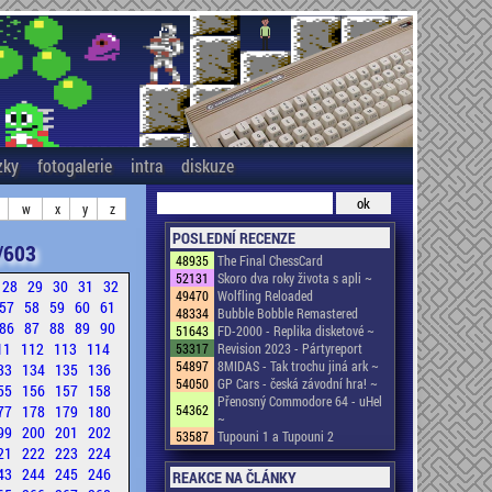
zky
fotogalerie
intra
diskuze
w
x
y
z
POSLEDNÍ RECENZE
/603
48935
The Final ChessCard
52131
Skoro dva roky života s apli ~
28
29
30
31
32
49470
Wolfling Reloaded
57
58
59
60
61
48334
Bubble Bobble Remastered
86
87
88
89
90
51643
FD-2000 - Replika disketové ~
11
112
113
114
53317
Revision 2023 - Pártyreport
54897
8MIDAS - Tak trochu jiná ark ~
33
134
135
136
54050
GP Cars - česká závodní hra! ~
55
156
157
158
Přenosný Commodore 64 - uHel
77
178
179
180
54362
~
99
200
201
202
53587
Tupouni 1 a Tupouni 2
21
222
223
224
43
244
245
246
REAKCE NA ČLÁNKY