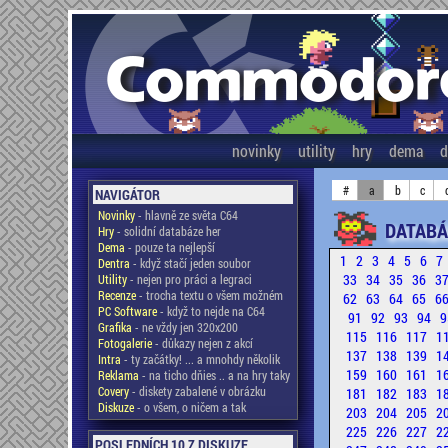
novinky
utility
hry
dema
d
#
a
b
c
NAVIGÁTOR
Novinky
- hlavně ze světa C64
DATABÁ
Hry
- solidní databáze her
Dema
- pouze ta nejlepší
1
2
3
4
5
6
7
Dentra
- když stačí jeden soubor
33
34
35
36
3
Utility
- nejen pro práci a legraci
Recenze
- trocha textu o všem možném
62
63
64
65
6
PC Software
- když to nejde na C64
91
92
93
94
9
Grafika
- ne vždy jen 320x200
115
116
117
1
Fotogalerie
- důkazy nejen z akcí
137
138
139
1
Intra
- ty začátky! ... a mnohdy několik
159
160
161
1
Reklama
- na ticho dňies .. a na hry taky
Covery
- diskety zabalené v obrázku
181
182
183
1
Diskuze
- o všem, o ničem a tak
203
204
205
2
225
226
227
2
POSLEDNÍCH 10 Z DISKUZE