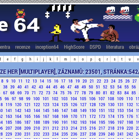
entra
recenze
inception64
HighScore
DSPD
literatura
obrá
d
e
f
g
h
i
j
k
l
m
n
o
p
q
r
s
t
u
v
ZE HER [MULTIPLAYER], ZÁZNAMŮ: 23501, STRÁNKA:542
8
9
10
11
12
13
14
15
16
17
18
19
20
21
22
23
24
25
26
27
7
38
39
40
41
42
43
44
45
46
47
48
49
50
51
52
53
54
55
56
6
67
68
69
70
71
72
73
74
75
76
77
78
79
80
81
82
83
84
85
5
96
97
98
99
100
101
102
103
104
105
106
107
108
109
110
1
18
119
120
121
122
123
124
125
126
127
128
129
130
131
132
1
40
141
142
143
144
145
146
147
148
149
150
151
152
153
154
1
62
163
164
165
166
167
168
169
170
171
172
173
174
175
176
1
84
185
186
187
188
189
190
191
192
193
194
195
196
197
198
1
06
207
208
209
210
211
212
213
214
215
216
217
218
219
220
2
28
229
230
231
232
233
234
235
236
237
238
239
240
241
242
2