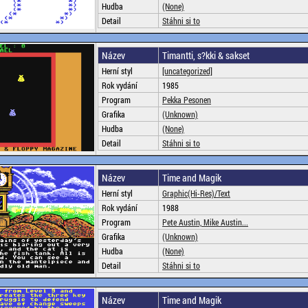
Hudba
(None)
Detail
Stáhni si to
Název
Timantti, s?kki & sakset
Herní styl
[uncategorized]
Rok vydání
1985
Program
Pekka Pesonen
Grafika
(Unknown)
Hudba
(None)
Detail
Stáhni si to
Název
Time and Magik
Herní styl
Graphic(Hi-Res)/Text
Rok vydání
1988
Program
Pete Austin, Mike Austin...
Grafika
(Unknown)
Hudba
(None)
Detail
Stáhni si to
Název
Time and Magik