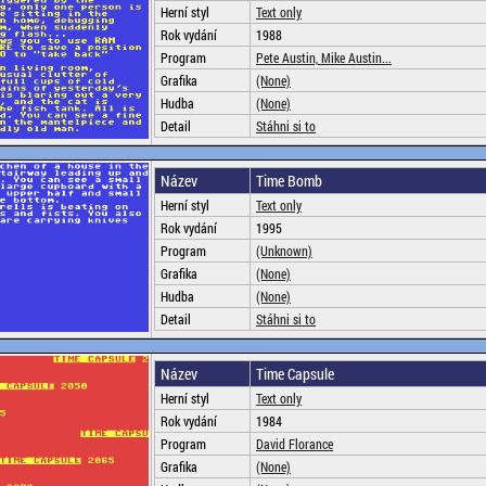
Herní styl
Text only
Rok vydání
1988
Program
Pete Austin, Mike Austin...
Grafika
(None)
Hudba
(None)
Detail
Stáhni si to
Název
Time Bomb
Herní styl
Text only
Rok vydání
1995
Program
(Unknown)
Grafika
(None)
Hudba
(None)
Detail
Stáhni si to
Název
Time Capsule
Herní styl
Text only
Rok vydání
1984
Program
David Florance
Grafika
(None)