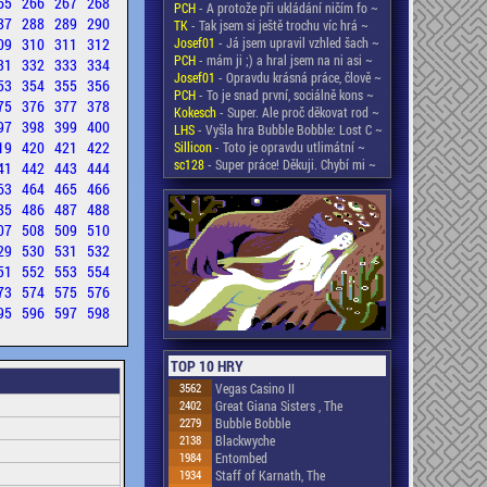
65
266
267
268
PCH
- A protože při ukládání ničím fo ~
87
288
289
290
TK
- Tak jsem si ještě trochu víc hrá ~
09
310
311
312
Josef01
- Já jsem upravil vzhled šach ~
PCH
- mám ji ;) a hral jsem na ni asi ~
31
332
333
334
Josef01
- Opravdu krásná práce, člově ~
53
354
355
356
PCH
- To je snad první, sociálně kons ~
75
376
377
378
Kokesch
- Super. Ale proč děkovat rod ~
97
398
399
400
LHS
- Vyšla hra Bubble Bobble: Lost C ~
19
420
421
422
Sillicon
- Toto je opravdu utlimátní ~
sc128
- Super práce! Děkuji. Chybí mi ~
41
442
443
444
63
464
465
466
85
486
487
488
07
508
509
510
29
530
531
532
51
552
553
554
73
574
575
576
95
596
597
598
TOP 10 HRY
3562
Vegas Casino II
2402
Great Giana Sisters , The
2279
Bubble Bobble
2138
Blackwyche
1984
Entombed
1934
Staff of Karnath, The