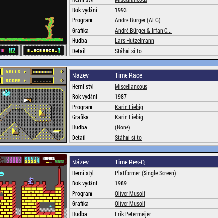
Rok vydání
1993
Program
André Bürger (AEG)
Grafika
André Bürger & Irfan C...
Hudba
Lars Hutzelmann
Detail
Stáhni si to
Název
Time Race
Herní styl
Miscellaneous
Rok vydání
1987
Program
Karin Liebig
Grafika
Karin Liebig
Hudba
(None)
Detail
Stáhni si to
Název
Time Res-Q
Herní styl
Platformer (Single Screen)
Rok vydání
1989
Program
Oliver Musolf
Grafika
Oliver Musolf
Hudba
Erik Petermeijer