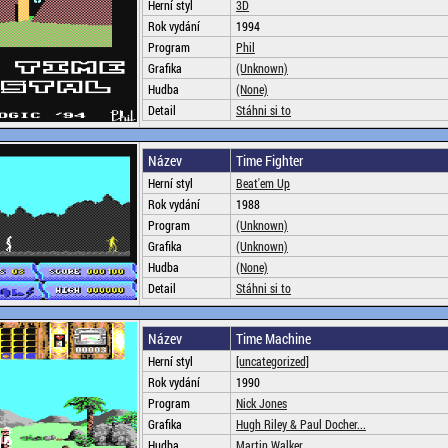
Herní styl
3D
Rok vydání
1994
Program
Phil
Grafika
(Unknown)
Hudba
(None)
Detail
Stáhni si to
Název
Time Fighter
Herní styl
Beat'em Up
Rok vydání
1988
Program
(Unknown)
Grafika
(Unknown)
Hudba
(None)
Detail
Stáhni si to
Název
Time Machine
Herní styl
[uncategorized]
Rok vydání
1990
Program
Nick Jones
Grafika
Hugh Riley & Paul Docher...
Hudba
Martin Walker