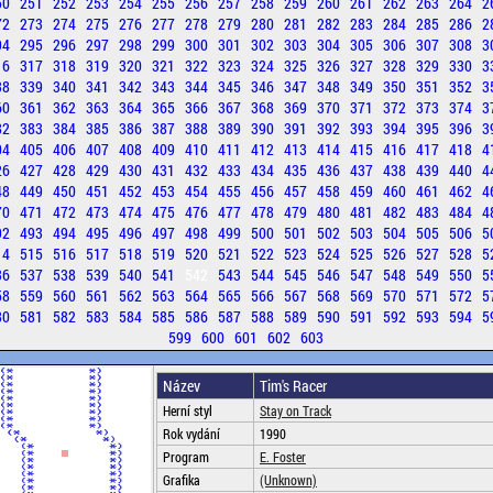
50
251
252
253
254
255
256
257
258
259
260
261
262
263
264
2
72
273
274
275
276
277
278
279
280
281
282
283
284
285
286
2
94
295
296
297
298
299
300
301
302
303
304
305
306
307
308
3
16
317
318
319
320
321
322
323
324
325
326
327
328
329
330
3
38
339
340
341
342
343
344
345
346
347
348
349
350
351
352
3
60
361
362
363
364
365
366
367
368
369
370
371
372
373
374
3
82
383
384
385
386
387
388
389
390
391
392
393
394
395
396
3
04
405
406
407
408
409
410
411
412
413
414
415
416
417
418
4
26
427
428
429
430
431
432
433
434
435
436
437
438
439
440
4
48
449
450
451
452
453
454
455
456
457
458
459
460
461
462
4
70
471
472
473
474
475
476
477
478
479
480
481
482
483
484
4
92
493
494
495
496
497
498
499
500
501
502
503
504
505
506
5
14
515
516
517
518
519
520
521
522
523
524
525
526
527
528
5
36
537
538
539
540
541
542
543
544
545
546
547
548
549
550
5
58
559
560
561
562
563
564
565
566
567
568
569
570
571
572
5
80
581
582
583
584
585
586
587
588
589
590
591
592
593
594
5
599
600
601
602
603
Název
Tim's Racer
Herní styl
Stay on Track
Rok vydání
1990
Program
E. Foster
Grafika
(Unknown)