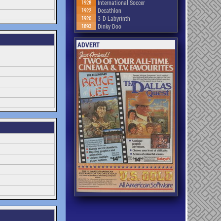
1928
International Soccer
1922
Decathlon
1920
3-D Labyrinth
1893
Dinky Doo
ADVERT