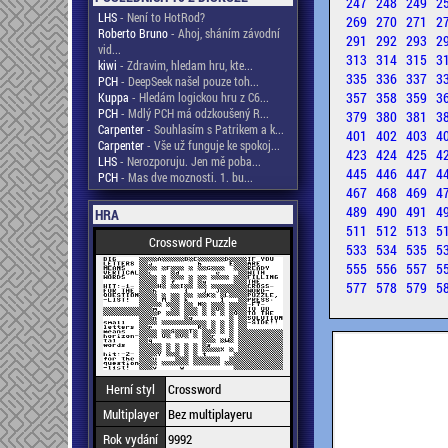
247
248
249
2
LHS
- Není to HotRod?
269
270
271
2
Roberto Bruno
- Ahoj, sháním závodní
291
292
293
2
vid...
313
314
315
3
kiwi
- Zdravim, hledam hru, kte...
335
336
337
3
PCH
- DeepSeek našel pouze toh...
357
358
359
3
Kuppa
- Hledám logickou hru z C6...
PCH
- Mdlý PCH má odzkoušený R...
379
380
381
3
Carpenter
- Souhlasím s Patrikem a k...
401
402
403
4
Carpenter
- Vše už funguje ke spokoj...
423
424
425
4
LHS
- Nerozporuju. Jen mě poba...
445
446
447
4
PCH
- Mas dve moznosti. 1. bu...
467
468
469
4
489
490
491
4
HRA
511
512
513
5
Crossword Puzzle
533
534
535
5
555
556
557
5
577
578
579
5
Herní styl
Crossword
Multiplayer
Bez multiplayeru
Rok vydání
9992