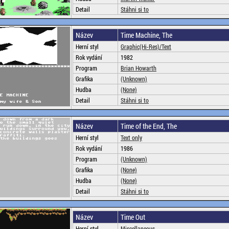
Detail
Stáhni si to
Název
Time Machine, The
Herní styl
Graphic(Hi-Res)/Text
Rok vydání
1982
Program
Brian Howarth
Grafika
(Unknown)
Hudba
(None)
Detail
Stáhni si to
Název
Time of the End, The
Herní styl
Text only
Rok vydání
1986
Program
(Unknown)
Grafika
(None)
Hudba
(None)
Detail
Stáhni si to
Název
Time Out
Herní styl
Miscellaneous