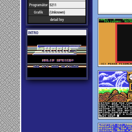
Programátor
5211
Grafik
(Unknown)
detail hry
INTRO