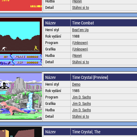
Hudba
(None)
Detail
Stáhni si to
Název
Time Combat
Herní styl
Beat'em Up
Rok vydání
1988
Program
(Unknown)
Grafika
(Unknown)
Hudba
(None)
Detail
Stáhni si to
Název
Time Crystal [Preview]
Herní styl
Demo
Rok vydání
1985
Program
Jim D. Sachs
Grafika
Jim D. Sachs
Hudba
Jim D. Sachs
Detail
Stáhni si to
Název
Time Crystal, The