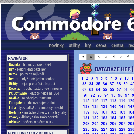
novinky
utility
hry
dema
dentra
re
#
a
b
c
d
e
f
NAVIGÁTOR
Novinky
- hlavně ze světa C64
DATABÁZE HER [
Hry
- solidní databáze her
Dema
- pouze ta nejlepší
1
2
3
4
5
6
7
8
9
10
1
Dentra
- když stačí jeden soubor
33
34
35
36
37
38
39
4
Utility
- nejen pro práci a legraci
Recenze
- trocha textu o všem možném
62
63
64
65
66
67
68
6
PC Software
- když to nejde na C64
91
92
93
94
95
96
97
Grafika
- ne vždy jen 320x200
115
116
117
118
119
12
Fotogalerie
- důkazy nejen z akcí
137
138
139
140
141
14
Intra
- ty začátky! ... a mnohdy několik
159
160
161
162
163
16
Reklama
- na ticho dňies .. a na hry taky
Covery
- diskety zabalené v obrázku
181
182
183
184
185
18
Diskuze
- o všem, o ničem a tak
203
204
205
206
207
20
225
226
227
228
229
23
POSLEDNÍCH 10 Z DISKUZE