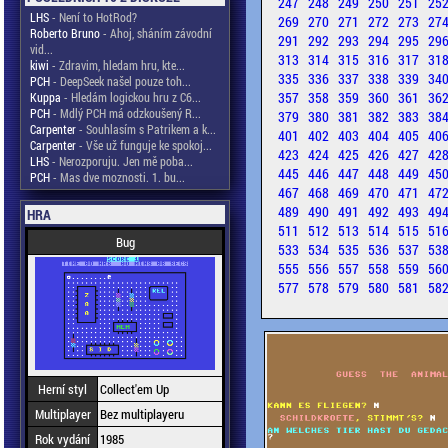
247
248
249
250
251
25
LHS
- Není to HotRod?
269
270
271
272
273
27
Roberto Bruno
- Ahoj, sháním závodní
291
292
293
294
295
29
vid...
313
314
315
316
317
31
kiwi
- Zdravim, hledam hru, kte...
335
336
337
338
339
34
PCH
- DeepSeek našel pouze toh...
357
358
359
360
361
36
Kuppa
- Hledám logickou hru z C6...
PCH
- Mdlý PCH má odzkoušený R...
379
380
381
382
383
38
Carpenter
- Souhlasím s Patrikem a k...
401
402
403
404
405
40
Carpenter
- Vše už funguje ke spokoj...
423
424
425
426
427
42
LHS
- Nerozporuju. Jen mě poba...
445
446
447
448
449
45
PCH
- Mas dve moznosti. 1. bu...
467
468
469
470
471
47
489
490
491
492
493
49
HRA
511
512
513
514
515
51
Bug
533
534
535
536
537
53
555
556
557
558
559
56
577
578
579
580
581
58
Herní styl
Collect'em Up
Multiplayer
Bez multiplayeru
Rok vydání
1985