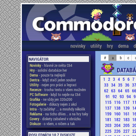
novinky
utility
hry
dema
d
#
a
b
c
NAVIGÁTOR
Novinky
- hlavně ze světa C64
DATABÁ
Hry
- solidní databáze her
Dema
- pouze ta nejlepší
1
2
3
4
5
6
7
Dentra
- když stačí jeden soubor
33
34
35
36
3
Utility
- nejen pro práci a legraci
Recenze
- trocha textu o všem možném
62
63
64
65
6
PC Software
- když to nejde na C64
91
92
93
94
9
Grafika
- ne vždy jen 320x200
115
116
117
1
Fotogalerie
- důkazy nejen z akcí
137
138
139
1
Intra
- ty začátky! ... a mnohdy několik
159
160
161
1
Reklama
- na ticho dňies .. a na hry taky
Covery
- diskety zabalené v obrázku
181
182
183
1
Diskuze
- o všem, o ničem a tak
203
204
205
2
225
226
227
2
POSLEDNÍCH 10 Z DISKUZE