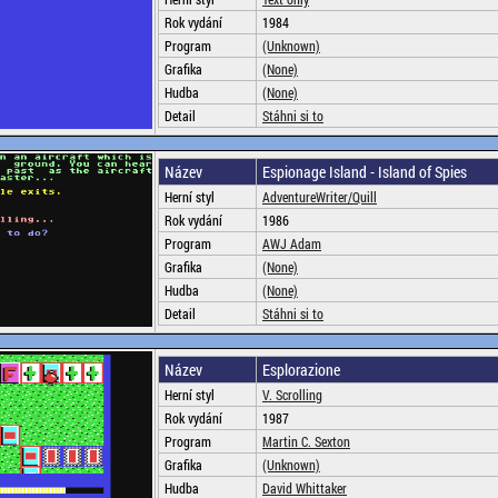
Rok vydání
1984
Program
(Unknown)
Grafika
(None)
Hudba
(None)
Detail
Stáhni si to
Název
Espionage Island - Island of Spies
Herní styl
AdventureWriter/Quill
Rok vydání
1986
Program
AWJ Adam
Grafika
(None)
Hudba
(None)
Detail
Stáhni si to
Název
Esplorazione
Herní styl
V. Scrolling
Rok vydání
1987
Program
Martin C. Sexton
Grafika
(Unknown)
Hudba
David Whittaker