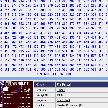
50
251
252
253
254
255
256
257
258
259
260
261
262
263
264
2
72
273
274
275
276
277
278
279
280
281
282
283
284
285
286
2
94
295
296
297
298
299
300
301
302
303
304
305
306
307
308
3
16
317
318
319
320
321
322
323
324
325
326
327
328
329
330
3
38
339
340
341
342
343
344
345
346
347
348
349
350
351
352
3
60
361
362
363
364
365
366
367
368
369
370
371
372
373
374
3
82
383
384
385
386
387
388
389
390
391
392
393
394
395
396
3
04
405
406
407
408
409
410
411
412
413
414
415
416
417
418
4
26
427
428
429
430
431
432
433
434
435
436
437
438
439
440
4
48
449
450
451
452
453
454
455
456
457
458
459
460
461
462
4
70
471
472
473
474
475
476
477
478
479
480
481
482
483
484
4
92
493
494
495
496
497
498
499
500
501
502
503
504
505
506
5
14
515
516
517
518
519
520
521
522
523
524
525
526
527
528
5
36
537
538
539
540
541
542
543
544
545
546
547
548
549
550
5
58
559
560
561
562
563
564
565
566
567
568
569
570
571
572
5
80
581
582
583
584
585
586
587
588
589
590
591
592
593
594
5
599
600
601
602
603
Název
Ese Pinball
Herní styl
Pinball
Rok vydání
1988
Program
Olaf Lubeck
Grafika
Charles M. Duncan (CMD)