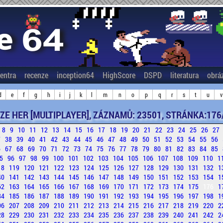
entra
recenze
inception64
HighScore
DSPD
literatura
obrá
d
e
f
g
h
i
j
k
l
m
n
o
p
q
r
s
t
u
v
ZE HER [MULTIPLAYER], ZÁZNAMŮ: 23501, STRÁNKA:176
8
9
10
11
12
13
14
15
16
17
18
19
20
21
22
23
24
25
26
27
7
38
39
40
41
42
43
44
45
46
47
48
49
50
51
52
53
54
55
56
6
67
68
69
70
71
72
73
74
75
76
77
78
79
80
81
82
83
84
85
5
96
97
98
99
100
101
102
103
104
105
106
107
108
109
110
1
18
119
120
121
122
123
124
125
126
127
128
129
130
131
132
1
40
141
142
143
144
145
146
147
148
149
150
151
152
153
154
1
62
163
164
165
166
167
168
169
170
171
172
173
174
175
176
1
84
185
186
187
188
189
190
191
192
193
194
195
196
197
198
1
06
207
208
209
210
211
212
213
214
215
216
217
218
219
220
2
28
229
230
231
232
233
234
235
236
237
238
239
240
241
242
2