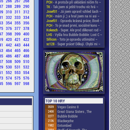
65
266
267
268
PCH
- A protože při ukládání ničím fo ~
87
288
289
290
TK
- Tak jsem si ještě trochu víc hrá ~
09
310
311
312
Josef01
- Já jsem upravil vzhled šach ~
PCH
- mám ji ;) a hral jsem na ni asi ~
31
332
333
334
Josef01
- Opravdu krásná práce, člově ~
53
354
355
356
PCH
- To je snad první, sociálně kons ~
75
376
377
378
Kokesch
- Super. Ale proč děkovat rod ~
97
398
399
400
LHS
- Vyšla hra Bubble Bobble: Lost C ~
19
420
421
422
Sillicon
- Toto je opravdu utlimátní ~
sc128
- Super práce! Děkuji. Chybí mi ~
41
442
443
444
63
464
465
466
85
486
487
488
07
508
509
510
29
530
531
532
51
552
553
554
73
574
575
576
95
596
597
598
TOP 10 HRY
3559
Vegas Casino II
2400
Great Giana Sisters , The
2277
Bubble Bobble
2136
Blackwyche
1982
Entombed
1934
Staff of Karnath, The