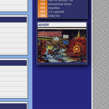
1926
International Soccer
1920
Decathlon
1919
3-D Labyrinth
1890
Dinky Doo
ADVERT