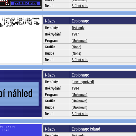
Detail
Stáhni si to
Název
Espionage
Herní styl
Text only
Rok vydání
1987
Program
(Unknown)
Grafika
(None)
Hudba
(None)
Detail
Stáhni si to
Název
Espionage
Herní styl
[uncategorized]
Rok vydání
1984
Program
(Unknown)
Grafika
(Unknown)
Hudba
(Unknown)
Detail
Stáhni si to
Název
Espionage Island
Herní styl
Text only