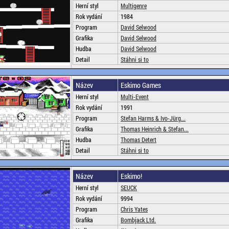
Herní styl
Multigenre
Rok vydání
1984
Program
David Selwood
Grafika
David Selwood
Hudba
David Selwood
Detail
Stáhni si to
Název
Eskimo Games
Herní styl
Multi-Event
Rok vydání
1991
Program
Stefan Harms & Ivo-Jürg...
Grafika
Thomas Heinrich & Stefan...
Hudba
Thomas Detert
Detail
Stáhni si to
Název
Eskimo!
Herní styl
SEUCK
Rok vydání
9994
Program
Chris Yates
Grafika
Bombjack Ltd.