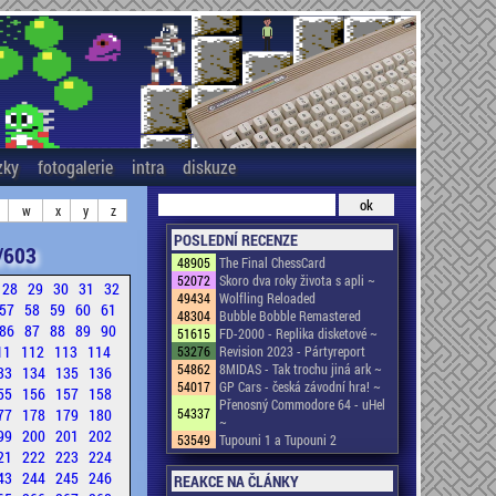
zky
fotogalerie
intra
diskuze
w
x
y
z
POSLEDNÍ RECENZE
/603
48905
The Final ChessCard
52072
Skoro dva roky života s apli ~
28
29
30
31
32
49434
Wolfling Reloaded
57
58
59
60
61
48304
Bubble Bobble Remastered
86
87
88
89
90
51615
FD-2000 - Replika disketové ~
11
112
113
114
53276
Revision 2023 - Pártyreport
54862
8MIDAS - Tak trochu jiná ark ~
33
134
135
136
54017
GP Cars - česká závodní hra! ~
55
156
157
158
Přenosný Commodore 64 - uHel
77
178
179
180
54337
~
99
200
201
202
53549
Tupouni 1 a Tupouni 2
21
222
223
224
43
244
245
246
REAKCE NA ČLÁNKY