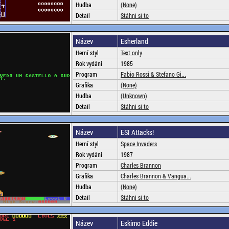
Hudba
(None)
Detail
Stáhni si to
Název
Esherland
Herní styl
Text only
Rok vydání
1985
Program
Fabio Rossi & Stefano Gi...
Grafika
(None)
Hudba
(Unknown)
Detail
Stáhni si to
Název
ESI Attacks!
Herní styl
Space Invaders
Rok vydání
1987
Program
Charles Brannon
Grafika
Charles Brannon & Vangua...
Hudba
(None)
Detail
Stáhni si to
Název
Eskimo Eddie