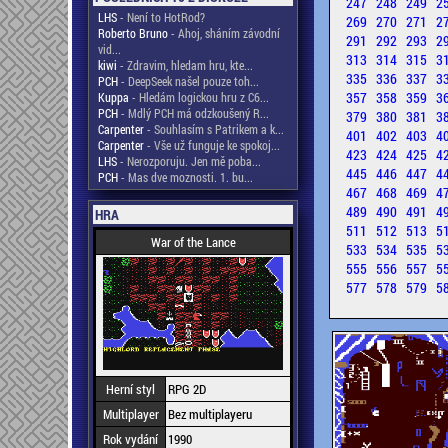
247
248
249
2
LHS
- Není to HotRod?
269
270
271
2
Roberto Bruno
- Ahoj, sháním závodní
291
292
293
2
vid...
313
314
315
3
kiwi
- Zdravim, hledam hru, kte...
335
336
337
3
PCH
- DeepSeek našel pouze toh...
357
358
359
3
Kuppa
- Hledám logickou hru z C6...
PCH
- Mdlý PCH má odzkoušený R...
379
380
381
3
Carpenter
- Souhlasím s Patrikem a k...
401
402
403
4
Carpenter
- Vše už funguje ke spokoj...
423
424
425
4
LHS
- Nerozporuju. Jen mě poba...
445
446
447
4
PCH
- Mas dve moznosti. 1. bu...
467
468
469
4
489
490
491
4
HRA
511
512
513
5
War of the Lance
533
534
535
5
555
556
557
5
577
578
579
5
Herní styl
RPG 2D
Multiplayer
Bez multiplayeru
Rok vydání
1990