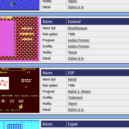
Hudba
(None)
Detail
Stáhni si to
Název
Esmond
Herní styl
Miscellaneous
Rok vydání
1988
Program
Anders Persson
Grafika
Anders Persson
Hudba
(None)
Detail
Stáhni si to
Název
ESP
Herní styl
Weird!
Rok vydání
1986
Program
Walter E. Meyers
Grafika
(Unknown)
Hudba
(None)
Detail
Stáhni si to
Název
Espial