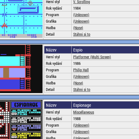
Herní styl
V. Scrolling
Rok vydání
1984
Program
(Unknown)
Grafika
(Unknown)
Hudba
(None)
Detail
Stáhni si to
Název
Espio
Herní styl
Platformer (Multi Screen)
Rok vydání
1986
Program
Philip Hall
Grafika
(Unknown)
Hudba
(None)
Detail
Stáhni si to
Název
Espionage
Herní styl
Miscellaneous
Rok vydání
1988
Program
(Unknown)
Grafika
(Unknown)
Hudba
(Unknown)