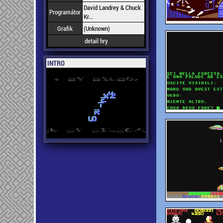
David Landrey & Chuck
Programátor
Kr...
Grafik
(Unknown)
detail hry
INTRO