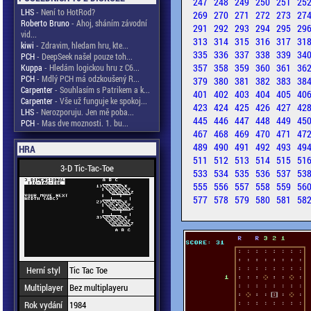
247
248
249
250
251
25
LHS
- Není to HotRod?
269
270
271
272
273
27
Roberto Bruno
- Ahoj, sháním závodní
291
292
293
294
295
29
vid...
313
314
315
316
317
31
kiwi
- Zdravim, hledam hru, kte...
335
336
337
338
339
34
PCH
- DeepSeek našel pouze toh...
357
358
359
360
361
36
Kuppa
- Hledám logickou hru z C6...
PCH
- Mdlý PCH má odzkoušený R...
379
380
381
382
383
38
Carpenter
- Souhlasím s Patrikem a k...
401
402
403
404
405
40
Carpenter
- Vše už funguje ke spokoj...
423
424
425
426
427
42
LHS
- Nerozporuju. Jen mě poba...
445
446
447
448
449
45
PCH
- Mas dve moznosti. 1. bu...
467
468
469
470
471
47
489
490
491
492
493
49
HRA
511
512
513
514
515
51
3-D Tic-Tac-Toe
533
534
535
536
537
53
555
556
557
558
559
56
577
578
579
580
581
58
Herní styl
Tic Tac Toe
Multiplayer
Bez multiplayeru
Rok vydání
1984