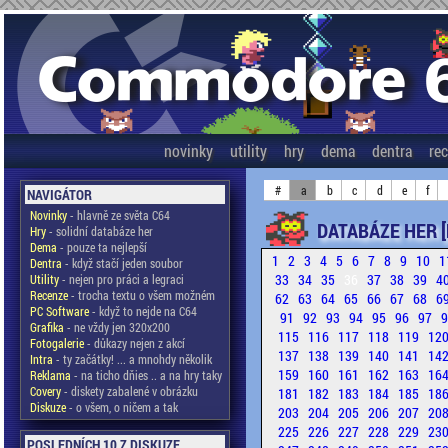
novinky
utility
hry
dema
dentra
re
#
a
b
c
d
e
f
NAVIGÁTOR
Novinky
- hlavně ze světa C64
DATABÁZE HER [
Hry
- solidní databáze her
Dema
- pouze ta nejlepší
1
2
3
4
5
6
7
8
9
10
1
Dentra
- když stačí jeden soubor
33
34
35
36
37
38
39
4
Utility
- nejen pro práci a legraci
Recenze
- trocha textu o všem možném
62
63
64
65
66
67
68
6
PC Software
- když to nejde na C64
91
92
93
94
95
96
97
Grafika
- ne vždy jen 320x200
115
116
117
118
119
12
Fotogalerie
- důkazy nejen z akcí
137
138
139
140
141
14
Intra
- ty začátky! ... a mnohdy několik
159
160
161
162
163
16
Reklama
- na ticho dňies .. a na hry taky
Covery
- diskety zabalené v obrázku
181
182
183
184
185
18
Diskuze
- o všem, o ničem a tak
203
204
205
206
207
20
225
226
227
228
229
23
POSLEDNÍCH 10 Z DISKUZE