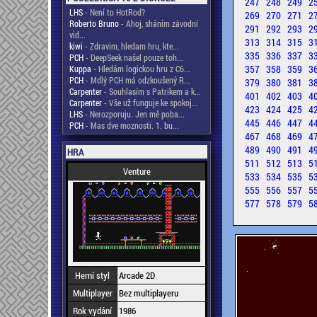
247
248
249
2
LHS
- Není to HotRod?
269
270
271
2
Roberto Bruno
- Ahoj, sháním závodní
291
292
293
2
vid...
313
314
315
3
kiwi
- Zdravim, hledam hru, kte...
335
336
337
3
PCH
- DeepSeek našel pouze toh...
357
358
359
3
Kuppa
- Hledám logickou hru z C6...
PCH
- Mdlý PCH má odzkoušený R...
379
380
381
3
Carpenter
- Souhlasím s Patrikem a k...
401
402
403
4
Carpenter
- Vše už funguje ke spokoj...
423
424
425
4
LHS
- Nerozporuju. Jen mě poba...
445
446
447
4
PCH
- Mas dve moznosti. 1. bu...
467
468
469
4
489
490
491
4
HRA
511
512
513
5
Venture
533
534
535
5
555
556
557
5
577
578
579
5
Herní styl
Arcade 2D
Multiplayer
Bez multiplayeru
Rok vydání
1986