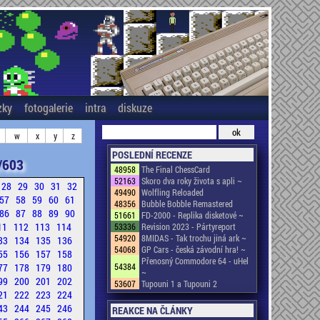
zky
fotogalerie
intra
diskuze
w
x
y
z
POSLEDNÍ RECENZE
/603
48958
The Final ChessCard
52163
Skoro dva roky života s apli ~
28
29
30
31
32
49490
Wolfling Reloaded
57
58
59
60
61
48356
Bubble Bobble Remastered
86
87
88
89
90
51661
FD-2000 - Replika disketové ~
11
112
113
114
53336
Revision 2023 - Pártyreport
54920
8MIDAS - Tak trochu jiná ark ~
33
134
135
136
54068
GP Cars - česká závodní hra! ~
55
156
157
158
Přenosný Commodore 64 - uHel
77
178
179
180
54384
~
99
200
201
202
53607
Tupouni 1 a Tupouni 2
21
222
223
224
43
244
245
246
REAKCE NA ČLÁNKY