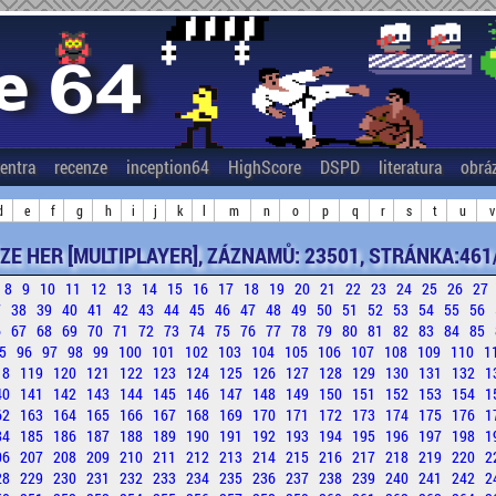
entra
recenze
inception64
HighScore
DSPD
literatura
obrá
d
e
f
g
h
i
j
k
l
m
n
o
p
q
r
s
t
u
v
ZE HER [MULTIPLAYER], ZÁZNAMŮ: 23501, STRÁNKA:461
8
9
10
11
12
13
14
15
16
17
18
19
20
21
22
23
24
25
26
27
7
38
39
40
41
42
43
44
45
46
47
48
49
50
51
52
53
54
55
56
6
67
68
69
70
71
72
73
74
75
76
77
78
79
80
81
82
83
84
85
5
96
97
98
99
100
101
102
103
104
105
106
107
108
109
110
1
18
119
120
121
122
123
124
125
126
127
128
129
130
131
132
1
40
141
142
143
144
145
146
147
148
149
150
151
152
153
154
1
62
163
164
165
166
167
168
169
170
171
172
173
174
175
176
1
84
185
186
187
188
189
190
191
192
193
194
195
196
197
198
1
06
207
208
209
210
211
212
213
214
215
216
217
218
219
220
2
28
229
230
231
232
233
234
235
236
237
238
239
240
241
242
2