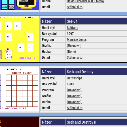
Hudba
David Schroder & D. Livesay
Detail
Stáhni si to
Název
See-64
Herní styl
Solitaire
Rok vydání
1997
Program
Maurice Jones
Grafika
(Unknown)
Hudba
(None)
Detail
Stáhni si to
Název
Seek and Destroy
Herní styl
Battleships
Rok vydání
1983
Program
(Unknown)
Grafika
(Unknown)
Hudba
(Unknown)
Detail
Stáhni si to
Název
Seek and Destroy II