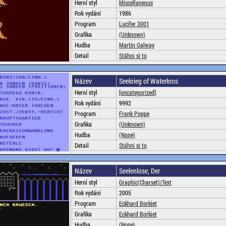
Herní styl
Miscellaneous
Rok vydání
1986
Program
Lucifer 3001
Grafika
(Unknown)
Hudba
Martin Galway
Detail
Stáhni si to
Název
Seekrieg of Waterkros
Herní styl
[uncategorized]
Rok vydání
9992
Program
Frank Poppe
Grafika
(Unknown)
Hudba
(None)
Detail
Stáhni si to
Název
Seelenlose, Der
Herní styl
Graphic(Charset)/Text
Rok vydání
2005
Program
Eckhard Borkiet
Grafika
Eckhard Borkiet
Hudba
(None)