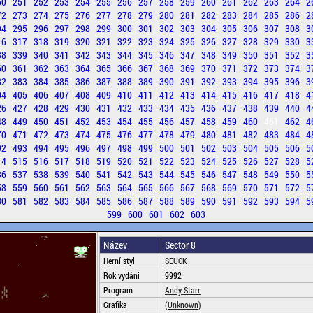
50
251
252
253
254
255
256
257
258
259
260
261
262
263
264
2
72
273
274
275
276
277
278
279
280
281
282
283
284
285
286
2
94
295
296
297
298
299
300
301
302
303
304
305
306
307
308
3
16
317
318
319
320
321
322
323
324
325
326
327
328
329
330
3
38
339
340
341
342
343
344
345
346
347
348
349
350
351
352
3
60
361
362
363
364
365
366
367
368
369
370
371
372
373
374
3
82
383
384
385
386
387
388
389
390
391
392
393
394
395
396
3
04
405
406
407
408
409
410
411
412
413
414
415
416
417
418
4
26
427
428
429
430
431
432
433
434
435
436
437
438
439
440
4
48
449
450
451
452
453
454
455
456
457
458
459
460
461
462
4
70
471
472
473
474
475
476
477
478
479
480
481
482
483
484
4
92
493
494
495
496
497
498
499
500
501
502
503
504
505
506
5
14
515
516
517
518
519
520
521
522
523
524
525
526
527
528
5
36
537
538
539
540
541
542
543
544
545
546
547
548
549
550
5
58
559
560
561
562
563
564
565
566
567
568
569
570
571
572
5
80
581
582
583
584
585
586
587
588
589
590
591
592
593
594
5
599
600
601
602
603
Název
Sector 8
Herní styl
SEUCK
Rok vydání
9992
Program
Andy Starr
Grafika
(Unknown)