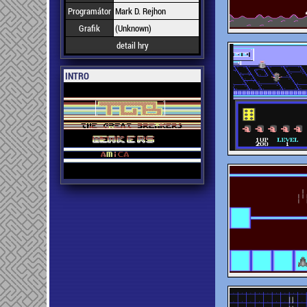
Programátor
Mark D. Rejhon
Grafik
(Unknown)
detail hry
INTRO