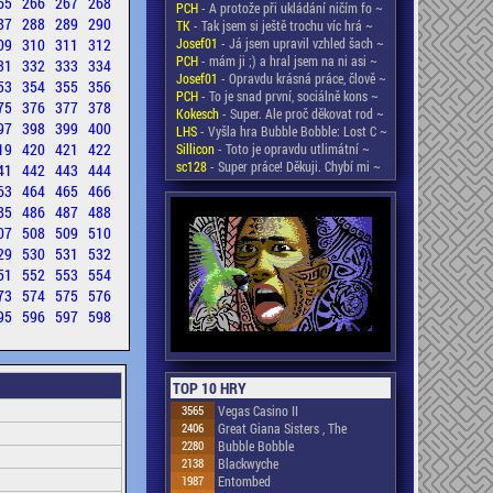
65
266
267
268
PCH
- A protože při ukládání ničím fo ~
87
288
289
290
TK
- Tak jsem si ještě trochu víc hrá ~
09
310
311
312
Josef01
- Já jsem upravil vzhled šach ~
PCH
- mám ji ;) a hral jsem na ni asi ~
31
332
333
334
Josef01
- Opravdu krásná práce, člově ~
53
354
355
356
PCH
- To je snad první, sociálně kons ~
75
376
377
378
Kokesch
- Super. Ale proč děkovat rod ~
97
398
399
400
LHS
- Vyšla hra Bubble Bobble: Lost C ~
19
420
421
422
Sillicon
- Toto je opravdu utlimátní ~
sc128
- Super práce! Děkuji. Chybí mi ~
41
442
443
444
63
464
465
466
85
486
487
488
07
508
509
510
29
530
531
532
51
552
553
554
73
574
575
576
95
596
597
598
TOP 10 HRY
3565
Vegas Casino II
2406
Great Giana Sisters , The
2280
Bubble Bobble
2138
Blackwyche
1987
Entombed