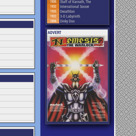
1935
Staff of Karnath, The
1932
International Soccer
1925
Decathlon
1922
3-D Labyrinth
1894
Dinky Doo
ADVERT