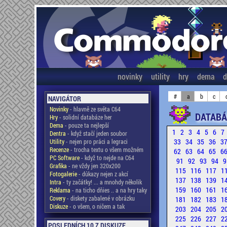
novinky
utility
hry
dema
d
#
a
b
c
NAVIGÁTOR
Novinky
- hlavně ze světa C64
DATABÁ
Hry
- solidní databáze her
Dema
- pouze ta nejlepší
1
2
3
4
5
6
7
Dentra
- když stačí jeden soubor
33
34
35
36
3
Utility
- nejen pro práci a legraci
Recenze
- trocha textu o všem možném
62
63
64
65
6
PC Software
- když to nejde na C64
91
92
93
94
9
Grafika
- ne vždy jen 320x200
115
116
117
1
Fotogalerie
- důkazy nejen z akcí
137
138
139
1
Intra
- ty začátky! ... a mnohdy několik
159
160
161
1
Reklama
- na ticho dňies .. a na hry taky
Covery
- diskety zabalené v obrázku
181
182
183
1
Diskuze
- o všem, o ničem a tak
203
204
205
2
225
226
227
2
POSLEDNÍCH 10 Z DISKUZE