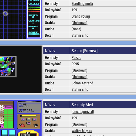
Herní styl
Scrolling multi
Rok vydání
1991
Program
Grant Young
Grafika
(Unknown)
Hudba
(None)
Detail
Stáhni si to
Název
Sector [Preview]
Herní styl
Puzzle
Rok vydání
9995
Program
(Unknown)
Grafika
(Unknown)
Hudba
Johan Åstrand
Detail
Stáhni si to
Název
Security Alert
Herní styl
[uncategorized]
Rok vydání
1991
Program
(Unknown)
Grafika
Walter Meyers