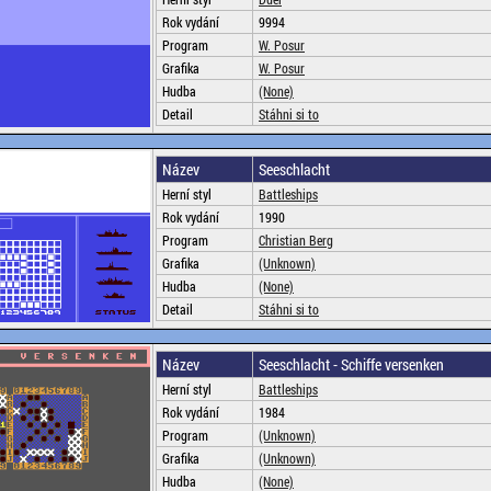
Rok vydání
9994
Program
W. Posur
Grafika
W. Posur
Hudba
(None)
Detail
Stáhni si to
Název
Seeschlacht
Herní styl
Battleships
Rok vydání
1990
Program
Christian Berg
Grafika
(Unknown)
Hudba
(None)
Detail
Stáhni si to
Název
Seeschlacht - Schiffe versenken
Herní styl
Battleships
Rok vydání
1984
Program
(Unknown)
Grafika
(Unknown)
Hudba
(None)