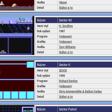
Hudba
(None)
Detail
Stáhni si to
Název
Sector 90
Herní styl
H. Scrolling
Rok vydání
1987
Program
(Unknown)
Grafika
(Unknown)
Hudba
Tony Williams
Detail
Stáhni si to
Název
Sector II
Herní styl
SEUCK
Rok vydání
1995
Program
Richard Bayliss
Grafika
(Unknown)
Hudba
Chris Ammermüller & Balázs Farkas
Detail
Stáhni si to
Název
Sector Patrol