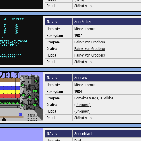
Detail
Stáhni si to
Název
Seer?uber
Herní styl
Miscellaneous
Rok vydání
1987
Program
Rainer von Groddeck
Grafika
Rainer von Groddeck
Hudba
Rainer von Groddeck
Detail
Stáhni si to
Název
Seesaw
Herní styl
Miscellaneous
Rok vydání
1984
Program
Domokos Varga, D. Miklos...
Grafika
(Unknown)
Hudba
(Unknown)
Detail
Stáhni si to
Název
Seeschlacht
Herní styl
Duel