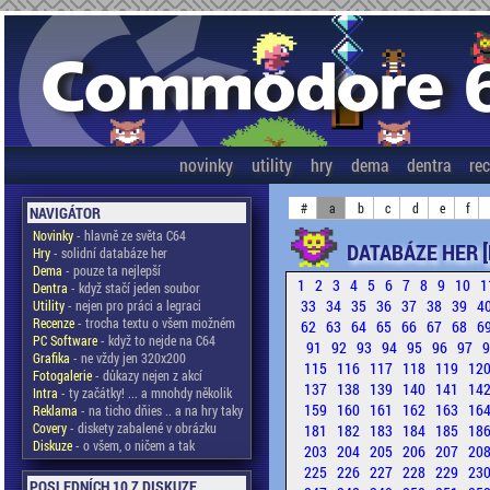
novinky
utility
hry
dema
dentra
re
#
a
b
c
d
e
f
NAVIGÁTOR
Novinky
- hlavně ze světa C64
DATABÁZE HER [
Hry
- solidní databáze her
Dema
- pouze ta nejlepší
1
2
3
4
5
6
7
8
9
10
1
Dentra
- když stačí jeden soubor
33
34
35
36
37
38
39
4
Utility
- nejen pro práci a legraci
Recenze
- trocha textu o všem možném
62
63
64
65
66
67
68
6
PC Software
- když to nejde na C64
91
92
93
94
95
96
97
Grafika
- ne vždy jen 320x200
115
116
117
118
119
12
Fotogalerie
- důkazy nejen z akcí
137
138
139
140
141
14
Intra
- ty začátky! ... a mnohdy několik
159
160
161
162
163
16
Reklama
- na ticho dňies .. a na hry taky
Covery
- diskety zabalené v obrázku
181
182
183
184
185
18
Diskuze
- o všem, o ničem a tak
203
204
205
206
207
20
225
226
227
228
229
23
POSLEDNÍCH 10 Z DISKUZE