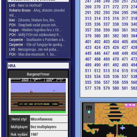
247
248
249
250
251
25
LHS
- Není to HotRod?
269
270
271
272
273
27
Roberto Bruno
- Ahoj, sháním závodní
291
292
293
294
295
29
vid...
313
314
315
316
317
31
kiwi
- Zdravim, hledam hru, kte...
335
336
337
338
339
34
PCH
- DeepSeek našel pouze toh...
357
358
359
360
361
36
Kuppa
- Hledám logickou hru z C6...
PCH
- Mdlý PCH má odzkoušený R...
379
380
381
382
383
38
Carpenter
- Souhlasím s Patrikem a k...
401
402
403
404
405
40
Carpenter
- Vše už funguje ke spokoj...
423
424
425
426
427
42
LHS
- Nerozporuju. Jen mě poba...
445
446
447
448
449
45
PCH
- Mas dve moznosti. 1. bu...
467
468
469
470
471
47
489
490
491
492
493
49
HRA
511
512
513
514
515
51
Burgenst?rmer
533
534
535
536
537
53
555
556
557
558
559
56
577
578
579
580
581
58
Herní styl
Miscellaneous
Multiplayer
Bez multiplayeru
Rok vydání
1987