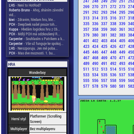
247
248
249
250
251
25
LHS
- Není to HotRod?
269
270
271
272
273
27
Roberto Bruno
- Ahoj, sháním závodní
291
292
293
294
295
29
vid...
313
314
315
316
317
31
kiwi
- Zdravim, hledam hru, kte...
335
336
337
338
339
34
PCH
- DeepSeek našel pouze toh...
357
358
359
360
361
36
Kuppa
- Hledám logickou hru z C6...
PCH
- Mdlý PCH má odzkoušený R...
379
380
381
382
383
38
Carpenter
- Souhlasím s Patrikem a k...
401
402
403
404
405
40
Carpenter
- Vše už funguje ke spokoj...
423
424
425
426
427
42
LHS
- Nerozporuju. Jen mě poba...
445
446
447
448
449
45
PCH
- Mas dve moznosti. 1. bu...
467
468
469
470
471
47
489
490
491
492
493
49
HRA
511
512
513
514
515
51
Wonderboy
533
534
535
536
537
53
555
556
557
558
559
56
577
578
579
580
581
58
Platformer (Scrolling
Herní styl
Screen)
Multiplayer
Bez multiplayeru