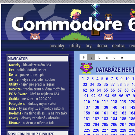
novinky
utility
hry
dema
dentra
re
#
a
b
c
d
e
f
NAVIGÁTOR
Novinky
- hlavně ze světa C64
DATABÁZE HER [
Hry
- solidní databáze her
Dema
- pouze ta nejlepší
1
2
3
4
5
6
7
8
9
10
1
Dentra
- když stačí jeden soubor
33
34
35
36
37
38
39
4
Utility
- nejen pro práci a legraci
Recenze
- trocha textu o všem možném
62
63
64
65
66
67
68
6
PC Software
- když to nejde na C64
91
92
93
94
95
96
97
Grafika
- ne vždy jen 320x200
115
116
117
118
119
12
Fotogalerie
- důkazy nejen z akcí
137
138
139
140
141
14
Intra
- ty začátky! ... a mnohdy několik
159
160
161
162
163
16
Reklama
- na ticho dňies .. a na hry taky
Covery
- diskety zabalené v obrázku
181
182
183
184
185
18
Diskuze
- o všem, o ničem a tak
203
204
205
206
207
20
225
226
227
228
229
23
POSLEDNÍCH 10 Z DISKUZE