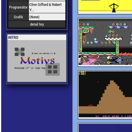
Clive Gifford & Robert
Programátor
Y...
Grafik
(None)
detail hry
INTRO