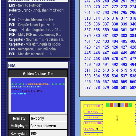
247
248
249
250
251
25
LHS
- Není to HotRod?
269
270
271
272
273
27
Roberto Bruno
- Ahoj, sháním závodní
291
292
293
294
295
29
vid...
313
314
315
316
317
31
kiwi
- Zdravim, hledam hru, kte...
335
336
337
338
339
34
PCH
- DeepSeek našel pouze toh...
357
358
359
360
361
36
Kuppa
- Hledám logickou hru z C6...
PCH
- Mdlý PCH má odzkoušený R...
379
380
381
382
383
38
Carpenter
- Souhlasím s Patrikem a k...
401
402
403
404
405
40
Carpenter
- Vše už funguje ke spokoj...
423
424
425
426
427
42
LHS
- Nerozporuju. Jen mě poba...
445
446
447
448
449
45
PCH
- Mas dve moznosti. 1. bu...
467
468
469
470
471
47
489
490
491
492
493
49
HRA
511
512
513
514
515
51
Golden Chalice, The
533
534
535
536
537
53
555
556
557
558
559
56
577
578
579
580
581
58
Herní styl
Text only
Multiplayer
Bez multiplayeru
Rok vydání
1984