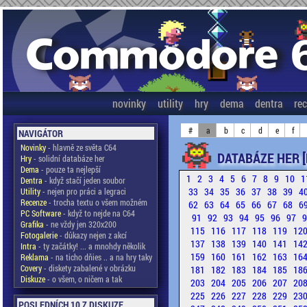
novinky
utility
hry
dema
dentra
re
#
a
b
c
d
e
f
NAVIGÁTOR
Novinky
- hlavně ze světa C64
DATABÁZE HER [
Hry
- solidní databáze her
Dema
- pouze ta nejlepší
1
2
3
4
5
6
7
8
9
10
1
Dentra
- když stačí jeden soubor
33
34
35
36
37
38
39
4
Utility
- nejen pro práci a legraci
Recenze
- trocha textu o všem možném
62
63
64
65
66
67
68
6
PC Software
- když to nejde na C64
91
92
93
94
95
96
97
Grafika
- ne vždy jen 320x200
115
116
117
118
119
12
Fotogalerie
- důkazy nejen z akcí
137
138
139
140
141
14
Intra
- ty začátky! ... a mnohdy několik
159
160
161
162
163
16
Reklama
- na ticho dňies .. a na hry taky
Covery
- diskety zabalené v obrázku
181
182
183
184
185
18
Diskuze
- o všem, o ničem a tak
203
204
205
206
207
20
225
226
227
228
229
23
POSLEDNÍCH 10 Z DISKUZE