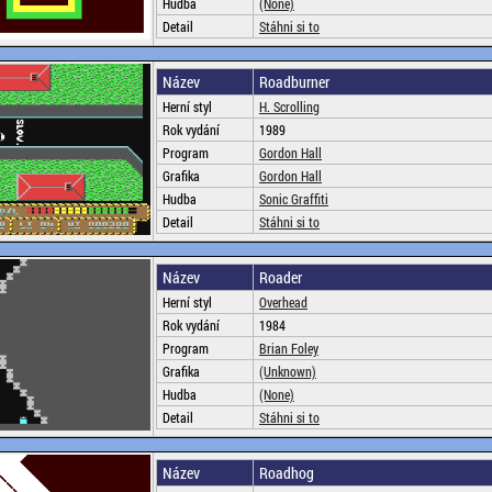
Hudba
(None)
Detail
Stáhni si to
Název
Roadburner
Herní styl
H. Scrolling
Rok vydání
1989
Program
Gordon Hall
Grafika
Gordon Hall
Hudba
Sonic Graffiti
Detail
Stáhni si to
Název
Roader
Herní styl
Overhead
Rok vydání
1984
Program
Brian Foley
Grafika
(Unknown)
Hudba
(None)
Detail
Stáhni si to
Název
Roadhog