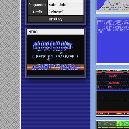
Programátor
Kadem Aslan
Grafik
(Unknown)
detail hry
INTRO