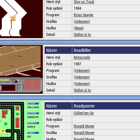
Herní styl
Stay on Track
Rok vydání
1984
Program
Brian Sawyer
Grafika
(Unknown)
Hudba
(None)
Detail
Stáhni si to
Název
Roadkiller
Herní styl
Motorcycle
Rok vydání
1987
Program
(Unknown)
Grafika
(Unknown)
Hudba
(Unknown)
Detail
Stáhni si to
Název
Roadpainter
Herní styl
Collect'em Up
Rok vydání
Program
Ronald Mayer
Grafika
Ronald Mayer
Hudba
Ronald Mayer