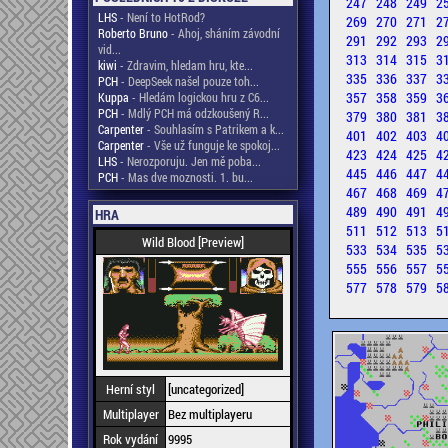
247
248
249
2
LHS
- Není to HotRod?
269
270
271
2
Roberto Bruno
- Ahoj, sháním závodní
291
292
293
2
vid...
313
314
315
3
kiwi
- Zdravim, hledam hru, kte...
335
336
337
3
PCH
- DeepSeek našel pouze toh...
357
358
359
3
Kuppa
- Hledám logickou hru z C6...
PCH
- Mdlý PCH má odzkoušený R...
379
380
381
3
Carpenter
- Souhlasím s Patrikem a k...
401
402
403
4
Carpenter
- Vše už funguje ke spokoj...
423
424
425
4
LHS
- Nerozporuju. Jen mě poba...
445
446
447
4
PCH
- Mas dve moznosti. 1. bu...
467
468
469
4
489
490
491
4
HRA
511
512
513
5
Wild Blood [Preview]
533
534
535
5
555
556
557
5
577
578
579
5
Herní styl
[uncategorized]
Multiplayer
Bez multiplayeru
Rok vydání
9995