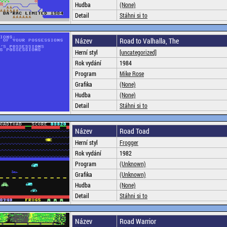
Hudba
(None)
Detail
Stáhni si to
Název
Road to Valhalla, The
Herní styl
[uncategorized]
Rok vydání
1984
Program
Mike Rose
Grafika
(None)
Hudba
(None)
Detail
Stáhni si to
Název
Road Toad
Herní styl
Frogger
Rok vydání
1982
Program
(Unknown)
Grafika
(Unknown)
Hudba
(None)
Detail
Stáhni si to
Název
Road Warrior