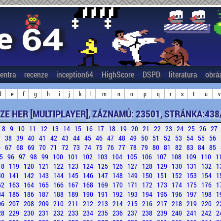
entra
recenze
inception64
HighScore
DSPD
literatura
obrá
d
e
f
g
h
i
j
k
l
m
n
o
p
q
r
s
t
u
v
ZE HER [MULTIPLAYER], ZÁZNAMŮ: 23501, STRÁNKA:438
8
9
10
11
12
13
14
15
16
17
18
19
20
21
22
23
24
25
26
27
7
38
39
40
41
42
43
44
45
46
47
48
49
50
51
52
53
54
55
56
6
67
68
69
70
71
72
73
74
75
76
77
78
79
80
81
82
83
84
85
5
96
97
98
99
100
101
102
103
104
105
106
107
108
109
110
1
18
119
120
121
122
123
124
125
126
127
128
129
130
131
132
1
40
141
142
143
144
145
146
147
148
149
150
151
152
153
154
1
62
163
164
165
166
167
168
169
170
171
172
173
174
175
176
1
84
185
186
187
188
189
190
191
192
193
194
195
196
197
198
1
06
207
208
209
210
211
212
213
214
215
216
217
218
219
220
2
28
229
230
231
232
233
234
235
236
237
238
239
240
241
242
2