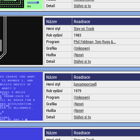
Detail
Stáhni si to
Název
Roadrace
Herní styl
Stay on Track
Rok vydání
1983
Program
Phil Feldman, Tom Rugg &...
Grafika
(Unknown)
Hudba
(None)
Detail
Stáhni si to
Název
Roadrace
Herní styl
[uncategorized]
Rok vydání
1979
Program
(Unknown)
Grafika
(None)
Hudba
(None)
Detail
Stáhni si to
Název
Roadrace
Herní styl
Stay on Track