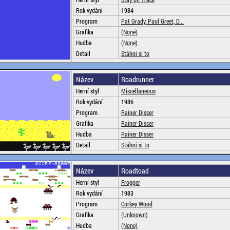
Rok vydání
1984
Program
Pat Grady, Paul Greet, D...
Grafika
(None)
Hudba
(None)
Detail
Stáhni si to
Název
Roadrunner
Herní styl
Miscellaneous
Rok vydání
1986
Program
Rainer Disser
Grafika
Rainer Disser
Hudba
Rainer Disser
Detail
Stáhni si to
Název
Roadtoad
Herní styl
Frogger
Rok vydání
1983
Program
Corkey Wood
Grafika
(Unknown)
Hudba
(None)