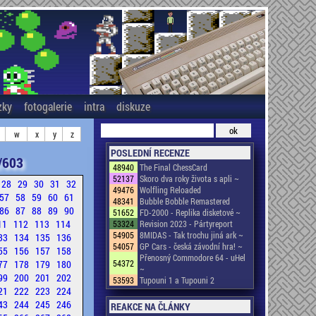
zky
fotogalerie
intra
diskuze
w
x
y
z
POSLEDNÍ RECENZE
/603
48940
The Final ChessCard
52137
Skoro dva roky života s apli ~
28
29
30
31
32
49476
Wolfling Reloaded
57
58
59
60
61
48341
Bubble Bobble Remastered
86
87
88
89
90
51652
FD-2000 - Replika disketové ~
11
112
113
114
53324
Revision 2023 - Pártyreport
54905
8MIDAS - Tak trochu jiná ark ~
33
134
135
136
54057
GP Cars - česká závodní hra! ~
55
156
157
158
Přenosný Commodore 64 - uHel
77
178
179
180
54372
~
99
200
201
202
53593
Tupouni 1 a Tupouni 2
21
222
223
224
43
244
245
246
REAKCE NA ČLÁNKY