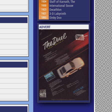
1934
Staff of Karnath, The
1930
International Soccer
1923
Decathlon
1921
3-D Labyrinth
1893
Dinky Doo
ADVERT