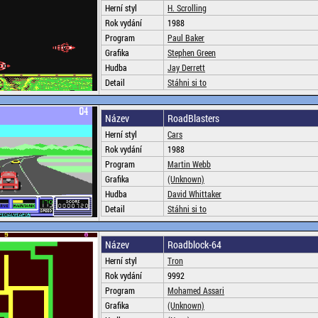
Herní styl
H. Scrolling
Rok vydání
1988
Program
Paul Baker
Grafika
Stephen Green
Hudba
Jay Derrett
Detail
Stáhni si to
Název
RoadBlasters
Herní styl
Cars
Rok vydání
1988
Program
Martin Webb
Grafika
(Unknown)
Hudba
David Whittaker
Detail
Stáhni si to
Název
Roadblock-64
Herní styl
Tron
Rok vydání
9992
Program
Mohamed Assari
Grafika
(Unknown)