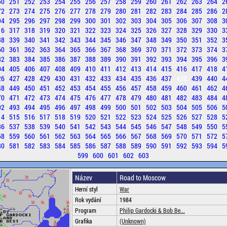
50
251
252
253
254
255
256
257
258
259
260
261
262
263
264
2
72
273
274
275
276
277
278
279
280
281
282
283
284
285
286
2
94
295
296
297
298
299
300
301
302
303
304
305
306
307
308
3
16
317
318
319
320
321
322
323
324
325
326
327
328
329
330
3
38
339
340
341
342
343
344
345
346
347
348
349
350
351
352
3
60
361
362
363
364
365
366
367
368
369
370
371
372
373
374
3
82
383
384
385
386
387
388
389
390
391
392
393
394
395
396
3
04
405
406
407
408
409
410
411
412
413
414
415
416
417
418
4
26
427
428
429
430
431
432
433
434
435
436
437
438
439
440
4
48
449
450
451
452
453
454
455
456
457
458
459
460
461
462
4
70
471
472
473
474
475
476
477
478
479
480
481
482
483
484
4
92
493
494
495
496
497
498
499
500
501
502
503
504
505
506
5
14
515
516
517
518
519
520
521
522
523
524
525
526
527
528
5
36
537
538
539
540
541
542
543
544
545
546
547
548
549
550
5
58
559
560
561
562
563
564
565
566
567
568
569
570
571
572
5
80
581
582
583
584
585
586
587
588
589
590
591
592
593
594
5
599
600
601
602
603
Název
Road to Moscow
Herní styl
War
Rok vydání
1984
Program
Philip Gardocki & Bob Be...
Grafika
(Unknown)