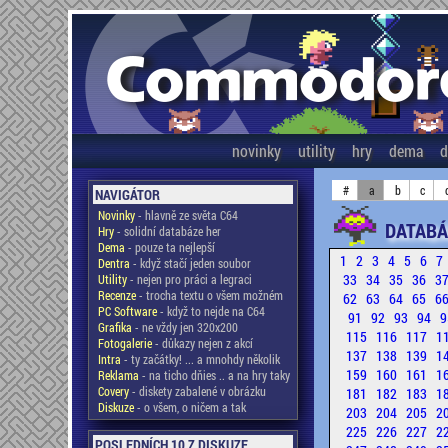
novinky
utility
hry
dema
d
#
a
b
c
NAVIGÁTOR
Novinky
- hlavně ze světa C64
DATABÁ
Hry
- solidní databáze her
Dema
- pouze ta nejlepší
1
2
3
4
5
6
7
Dentra
- když stačí jeden soubor
33
34
35
36
3
Utility
- nejen pro práci a legraci
Recenze
- trocha textu o všem možném
62
63
64
65
6
PC Software
- když to nejde na C64
91
92
93
94
9
Grafika
- ne vždy jen 320x200
115
116
117
1
Fotogalerie
- důkazy nejen z akcí
137
138
139
1
Intra
- ty začátky! ... a mnohdy několik
159
160
161
1
Reklama
- na ticho dňies .. a na hry taky
Covery
- diskety zabalené v obrázku
181
182
183
1
Diskuze
- o všem, o ničem a tak
203
204
205
2
225
226
227
2
POSLEDNÍCH 10 Z DISKUZE