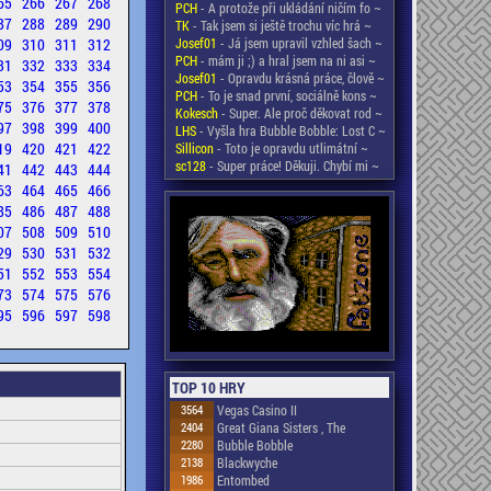
65
266
267
268
PCH
- A protože při ukládání ničím fo ~
87
288
289
290
TK
- Tak jsem si ještě trochu víc hrá ~
09
310
311
312
Josef01
- Já jsem upravil vzhled šach ~
PCH
- mám ji ;) a hral jsem na ni asi ~
31
332
333
334
Josef01
- Opravdu krásná práce, člově ~
53
354
355
356
PCH
- To je snad první, sociálně kons ~
75
376
377
378
Kokesch
- Super. Ale proč děkovat rod ~
97
398
399
400
LHS
- Vyšla hra Bubble Bobble: Lost C ~
19
420
421
422
Sillicon
- Toto je opravdu utlimátní ~
sc128
- Super práce! Děkuji. Chybí mi ~
41
442
443
444
63
464
465
466
85
486
487
488
07
508
509
510
29
530
531
532
51
552
553
554
73
574
575
576
95
596
597
598
TOP 10 HRY
3564
Vegas Casino II
2404
Great Giana Sisters , The
2280
Bubble Bobble
2138
Blackwyche
1986
Entombed