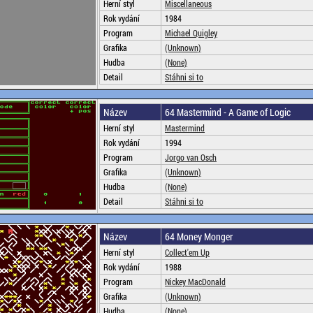
Herní styl
Miscellaneous
Rok vydání
1984
Program
Michael Quigley
Grafika
(Unknown)
Hudba
(None)
Detail
Stáhni si to
Název
64 Mastermind - A Game of Logic
Herní styl
Mastermind
Rok vydání
1994
Program
Jorgo van Osch
Grafika
(Unknown)
Hudba
(None)
Detail
Stáhni si to
Název
64 Money Monger
Herní styl
Collect'em Up
Rok vydání
1988
Program
Nickey MacDonald
Grafika
(Unknown)
Hudba
(None)