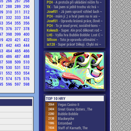
65
266
267
268
PCH
- A protože při ukládání ničím fo ~
87
288
289
290
TK
- Tak jsem si ještě trochu víc hrá ~
09
310
311
312
Josef01
- Já jsem upravil vzhled šach ~
PCH
- mám ji ;) a hral jsem na ni asi ~
31
332
333
334
Josef01
- Opravdu krásná práce, člově ~
53
354
355
356
PCH
- To je snad první, sociálně kons ~
75
376
377
378
Kokesch
- Super. Ale proč děkovat rod ~
97
398
399
400
LHS
- Vyšla hra Bubble Bobble: Lost C ~
19
420
421
422
Sillicon
- Toto je opravdu utlimátní ~
sc128
- Super práce! Děkuji. Chybí mi ~
41
442
443
444
63
464
465
466
85
486
487
488
07
508
509
510
29
530
531
532
51
552
553
554
73
574
575
576
95
596
597
598
TOP 10 HRY
3564
Vegas Casino II
2404
Great Giana Sisters , The
2280
Bubble Bobble
2138
Blackwyche
1986
Entombed
1934
Staff of Karnath, The