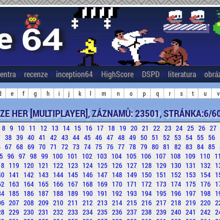
entra
recenze
inception64
HighScore
DSPD
literatura
obrá
d
e
f
g
h
i
j
k
l
m
n
o
p
q
r
s
t
u
v
ZE HER [MULTIPLAYER], ZÁZNAMŮ: 23501, STRÁNKA:6/6
8
9
10
11
12
13
14
15
16
17
18
19
20
21
22
23
24
25
26
27
7
38
39
40
41
42
43
44
45
46
47
48
49
50
51
52
53
54
55
56
6
67
68
69
70
71
72
73
74
75
76
77
78
79
80
81
82
83
84
85
5
96
97
98
99
100
101
102
103
104
105
106
107
108
109
110
1
18
119
120
121
122
123
124
125
126
127
128
129
130
131
132
1
40
141
142
143
144
145
146
147
148
149
150
151
152
153
154
1
62
163
164
165
166
167
168
169
170
171
172
173
174
175
176
1
84
185
186
187
188
189
190
191
192
193
194
195
196
197
198
1
06
207
208
209
210
211
212
213
214
215
216
217
218
219
220
2
28
229
230
231
232
233
234
235
236
237
238
239
240
241
242
2