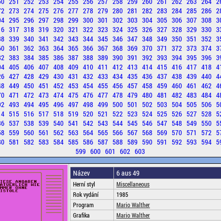
50
251
252
253
254
255
256
257
258
259
260
261
262
263
264
2
72
273
274
275
276
277
278
279
280
281
282
283
284
285
286
2
94
295
296
297
298
299
300
301
302
303
304
305
306
307
308
3
16
317
318
319
320
321
322
323
324
325
326
327
328
329
330
3
38
339
340
341
342
343
344
345
346
347
348
349
350
351
352
3
60
361
362
363
364
365
366
367
368
369
370
371
372
373
374
3
82
383
384
385
386
387
388
389
390
391
392
393
394
395
396
3
04
405
406
407
408
409
410
411
412
413
414
415
416
417
418
4
26
427
428
429
430
431
432
433
434
435
436
437
438
439
440
4
48
449
450
451
452
453
454
455
456
457
458
459
460
461
462
4
70
471
472
473
474
475
476
477
478
479
480
481
482
483
484
4
92
493
494
495
496
497
498
499
500
501
502
503
504
505
506
5
14
515
516
517
518
519
520
521
522
523
524
525
526
527
528
5
36
537
538
539
540
541
542
543
544
545
546
547
548
549
550
5
58
559
560
561
562
563
564
565
566
567
568
569
570
571
572
5
80
581
582
583
584
585
586
587
588
589
590
591
592
593
594
5
599
600
601
602
603
Název
6 aus 49
Herní styl
Miscellaneous
Rok vydání
1985
Program
Mario Walther
Grafika
Mario Walther