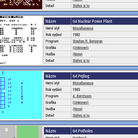
Detail
Stáhni si to
Název
64 Nuclear Power Plant
Herní styl
Miscellaneous
Rok vydání
1982
Program
Stephen R. Berggren
Grafika
(Unknown)
Hudba
(None)
Detail
Stáhni si to
Název
64 Pejling
Herní styl
Miscellaneous
Rok vydání
1983
Program
A. Berntsson
Grafika
(Unknown)
Hudba
(None)
Detail
Stáhni si to
Název
64 Potholes
Herní styl
Overhead