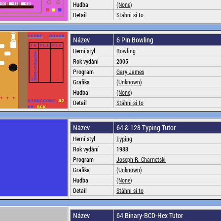
Hudba
(None)
Detail
Stáhni si to
Název
6 Pin Bowling
Herní styl
Bowling
Rok vydání
2005
Program
Gary James
Grafika
(Unknown)
Hudba
(None)
Detail
Stáhni si to
Název
64 & 128 Typing Tutor
Herní styl
Typing
Rok vydání
1988
Program
Joseph R. Charnetski
Grafika
(Unknown)
Hudba
(None)
Detail
Stáhni si to
Název
64 Binary-BCD-Hex Tutor