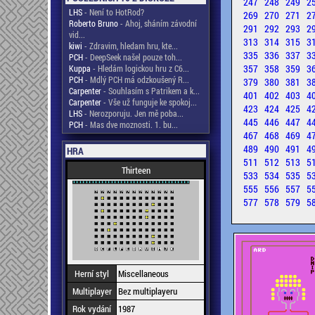
247
248
249
2
LHS
- Není to HotRod?
269
270
271
2
Roberto Bruno
- Ahoj, sháním závodní
291
292
293
2
vid...
313
314
315
3
kiwi
- Zdravim, hledam hru, kte...
335
336
337
3
PCH
- DeepSeek našel pouze toh...
357
358
359
3
Kuppa
- Hledám logickou hru z C6...
PCH
- Mdlý PCH má odzkoušený R...
379
380
381
3
Carpenter
- Souhlasím s Patrikem a k...
401
402
403
4
Carpenter
- Vše už funguje ke spokoj...
423
424
425
4
LHS
- Nerozporuju. Jen mě poba...
445
446
447
4
PCH
- Mas dve moznosti. 1. bu...
467
468
469
4
489
490
491
4
HRA
511
512
513
5
Thirteen
533
534
535
5
555
556
557
5
577
578
579
5
Herní styl
Miscellaneous
Multiplayer
Bez multiplayeru
Rok vydání
1987