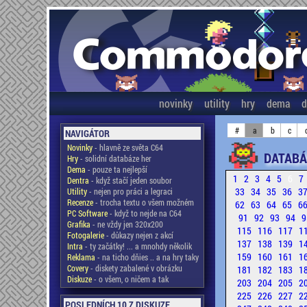
novinky
utility
hry
dema
d
#
a
b
c
NAVIGÁTOR
Novinky
- hlavně ze světa C64
DATABÁ
Hry
- solidní databáze her
Dema
- pouze ta nejlepší
1
2
3
4
5
6
7
Dentra
- když stačí jeden soubor
33
34
35
36
3
Utility
- nejen pro práci a legraci
Recenze
- trocha textu o všem možném
62
63
64
65
6
PC Software
- když to nejde na C64
91
92
93
94
9
Grafika
- ne vždy jen 320x200
115
116
117
1
Fotogalerie
- důkazy nejen z akcí
137
138
139
1
Intra
- ty začátky! ... a mnohdy několik
159
160
161
1
Reklama
- na ticho dňies .. a na hry taky
Covery
- diskety zabalené v obrázku
181
182
183
1
Diskuze
- o všem, o ničem a tak
203
204
205
2
225
226
227
2
POSLEDNÍCH 10 Z DISKUZE