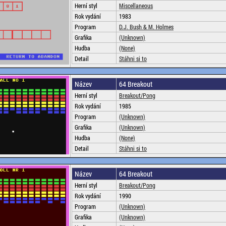
Herní styl
Miscellaneous
Rok vydání
1983
Program
D.J. Bush & M. Holmes
Grafika
(Unknown)
Hudba
(None)
Detail
Stáhni si to
Název
64 Breakout
Herní styl
Breakout/Pong
Rok vydání
1985
Program
(Unknown)
Grafika
(Unknown)
Hudba
(None)
Detail
Stáhni si to
Název
64 Breakout
Herní styl
Breakout/Pong
Rok vydání
1990
Program
(Unknown)
Grafika
(Unknown)