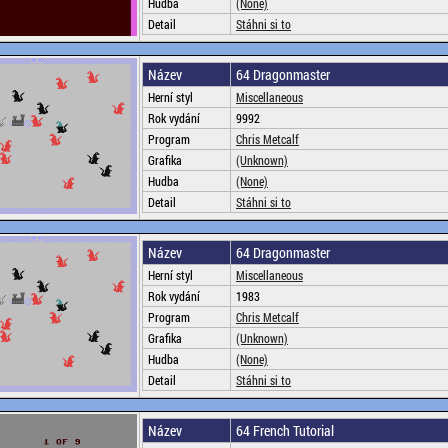
Hudba
(None)
Detail
Stáhni si to
Název
64 Dragonmaster
Herní styl
Miscellaneous
Rok vydání
9992
Program
Chris Metcalf
Grafika
(Unknown)
Hudba
(None)
Detail
Stáhni si to
Název
64 Dragonmaster
Herní styl
Miscellaneous
Rok vydání
1983
Program
Chris Metcalf
Grafika
(Unknown)
Hudba
(None)
Detail
Stáhni si to
Název
64 French Tutorial