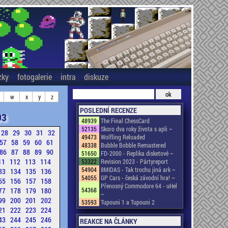
zky
fotogalerie
intra
diskuze
w
x
y
z
POSLEDNÍ RECENZE
03
48939
The Final ChessCard
52135
Skoro dva roky života s apli ~
28
29
30
31
32
49473
Wolfling Reloaded
57
58
59
60
61
48338
Bubble Bobble Remastered
86
87
88
89
90
51650
FD-2000 - Replika disketové ~
11
112
113
114
53322
Revision 2023 - Pártyreport
54904
8MIDAS - Tak trochu jiná ark ~
33
134
135
136
54055
GP Cars - česká závodní hra! ~
55
156
157
158
Přenosný Commodore 64 - uHel
77
178
179
180
54368
~
99
200
201
202
53593
Tupouni 1 a Tupouni 2
21
222
223
224
43
244
245
246
REAKCE NA ČLÁNKY