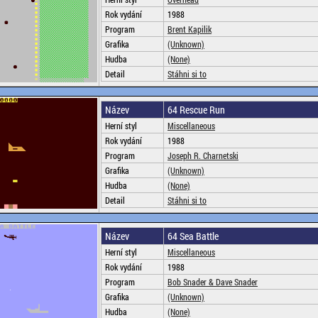
Rok vydání
1988
Program
Brent Kapilik
Grafika
(Unknown)
Hudba
(None)
Detail
Stáhni si to
Název
64 Rescue Run
Herní styl
Miscellaneous
Rok vydání
1988
Program
Joseph R. Charnetski
Grafika
(Unknown)
Hudba
(None)
Detail
Stáhni si to
Název
64 Sea Battle
Herní styl
Miscellaneous
Rok vydání
1988
Program
Bob Snader & Dave Snader
Grafika
(Unknown)
Hudba
(None)