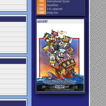
1929
International Soccer
1923
Decathlon
1921
3-D Labyrinth
1893
Dinky Doo
ADVERT