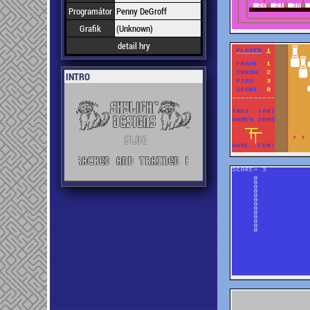
Programátor
Penny DeGroff
Grafik
(Unknown)
detail hry
INTRO