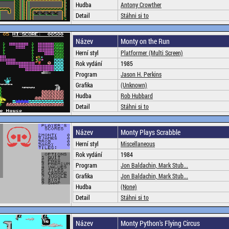
Hudba
Antony Crowther
Detail
Stáhni si to
Název
Monty on the Run
Herní styl
Platformer (Multi Screen)
Rok vydání
1985
Program
Jason H. Perkins
Grafika
(Unknown)
Hudba
Rob Hubbard
Detail
Stáhni si to
Název
Monty Plays Scrabble
Herní styl
Miscellaneous
Rok vydání
1984
Program
Jon Baldachin, Mark Stub...
Grafika
Jon Baldachin, Mark Stub...
Hudba
(None)
Detail
Stáhni si to
Název
Monty Python's Flying Circus