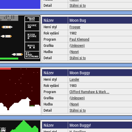
Detail
Stáhni si to
Název
Moon Bug
Herní styl
Frogger
Rok vydání
1982
Program
Paul Klemond
Grafika
(Unknown)
Hudba
(None)
Detail
Stáhni si to
Název
Moon Buggy
Herní styl
Lander
Rok vydání
1983
Program
Clifford Ramshaw & Mark ...
Grafika
(Unknown)
Hudba
(None)
Detail
Stáhni si to
Název
Moon Buggy!
Herní styl
H. Scrolling