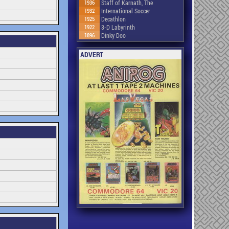
1936
Staff of Karnath, The
1932
International Soccer
1925
Decathlon
1922
3-D Labyrinth
1896
Dinky Doo
ADVERT