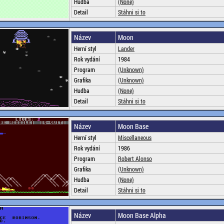
Hudba
(None)
Detail
Stáhni si to
Název
Moon
Herní styl
Lander
Rok vydání
1984
Program
(Unknown)
Grafika
(Unknown)
Hudba
(None)
Detail
Stáhni si to
Název
Moon Base
Herní styl
Miscellaneous
Rok vydání
1986
Program
Robert Alonso
Grafika
(Unknown)
Hudba
(None)
Detail
Stáhni si to
Název
Moon Base Alpha