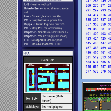
247
248
249
2
LHS
- Není to HotRod?
269
270
271
2
Roberto Bruno
- Ahoj, sháním závodní
291
292
293
2
vid...
313
314
315
3
kiwi
- Zdravim, hledam hru, kte...
335
336
337
3
PCH
- DeepSeek našel pouze toh...
357
358
359
3
Kuppa
- Hledám logickou hru z C6...
PCH
- Mdlý PCH má odzkoušený R...
379
380
381
3
Carpenter
- Souhlasím s Patrikem a k...
401
402
403
4
Carpenter
- Vše už funguje ke spokoj...
423
424
425
4
LHS
- Nerozporuju. Jen mě poba...
445
446
447
4
PCH
- Mas dve moznosti. 1. bu...
467
468
469
4
489
490
491
4
HRA
511
512
513
5
Goldi Gold
533
534
535
5
555
556
557
5
577
578
579
5
Platformer (Multi
Herní styl
Screen)
Multiplayer
Bez multiplayeru