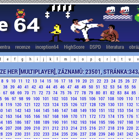
entra
recenze
inception64
HighScore
DSPD
literatura
obrá
d
e
f
g
h
i
j
k
l
m
n
o
p
q
r
s
t
u
v
ZE HER [MULTIPLAYER], ZÁZNAMŮ: 23501, STRÁNKA:343
8
9
10
11
12
13
14
15
16
17
18
19
20
21
22
23
24
25
26
27
7
38
39
40
41
42
43
44
45
46
47
48
49
50
51
52
53
54
55
56
6
67
68
69
70
71
72
73
74
75
76
77
78
79
80
81
82
83
84
85
5
96
97
98
99
100
101
102
103
104
105
106
107
108
109
110
1
18
119
120
121
122
123
124
125
126
127
128
129
130
131
132
1
40
141
142
143
144
145
146
147
148
149
150
151
152
153
154
1
62
163
164
165
166
167
168
169
170
171
172
173
174
175
176
1
84
185
186
187
188
189
190
191
192
193
194
195
196
197
198
1
06
207
208
209
210
211
212
213
214
215
216
217
218
219
220
2
28
229
230
231
232
233
234
235
236
237
238
239
240
241
242
2