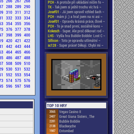
65
266
267
268
PCH
- A protože při ukládání ničím fo ~
87
288
289
290
TK
- Tak jsem si ještě trochu víc hrá ~
09
310
311
312
Josef01
- Já jsem upravil vzhled šach ~
PCH
- mám ji ;) a hral jsem na ni asi ~
31
332
333
334
Josef01
- Opravdu krásná práce, člově ~
53
354
355
356
PCH
- To je snad první, sociálně kons ~
75
376
377
378
Kokesch
- Super. Ale proč děkovat rod ~
97
398
399
400
LHS
- Vyšla hra Bubble Bobble: Lost C ~
19
420
421
422
Sillicon
- Toto je opravdu utlimátní ~
sc128
- Super práce! Děkuji. Chybí mi ~
41
442
443
444
63
464
465
466
85
486
487
488
07
508
509
510
29
530
531
532
51
552
553
554
73
574
575
576
95
596
597
598
TOP 10 HRY
3565
Vegas Casino II
2407
Great Giana Sisters , The
2281
Bubble Bobble
2138
Blackwyche
1987
Entombed