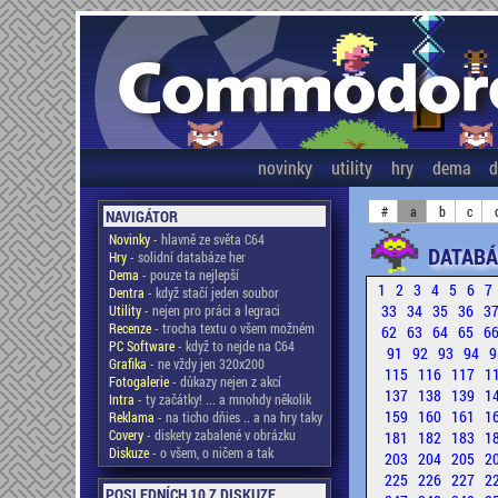
novinky
utility
hry
dema
d
#
a
b
c
NAVIGÁTOR
Novinky
- hlavně ze světa C64
DATABÁ
Hry
- solidní databáze her
Dema
- pouze ta nejlepší
1
2
3
4
5
6
7
Dentra
- když stačí jeden soubor
33
34
35
36
3
Utility
- nejen pro práci a legraci
Recenze
- trocha textu o všem možném
62
63
64
65
6
PC Software
- když to nejde na C64
91
92
93
94
9
Grafika
- ne vždy jen 320x200
115
116
117
1
Fotogalerie
- důkazy nejen z akcí
137
138
139
1
Intra
- ty začátky! ... a mnohdy několik
159
160
161
1
Reklama
- na ticho dňies .. a na hry taky
Covery
- diskety zabalené v obrázku
181
182
183
1
Diskuze
- o všem, o ničem a tak
203
204
205
2
225
226
227
2
POSLEDNÍCH 10 Z DISKUZE