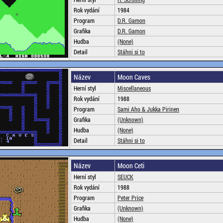
Rok vydání
1984
Program
D.R. Gamon
Grafika
D.R. Gamon
Hudba
(None)
Detail
Stáhni si to
Název
Moon Caves
Herní styl
Miscellaneous
Rok vydání
1988
Program
Sami Aho & Jukka Pirinen
Grafika
(Unknown)
Hudba
(None)
Detail
Stáhni si to
Název
Moon Ceti
Herní styl
SEUCK
Rok vydání
1988
Program
Peter Price
Grafika
(Unknown)
Hudba
(None)