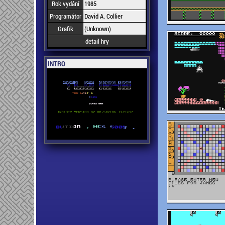
Rok vydání
1985
Programátor
David A. Collier
Grafik
(Unknown)
detail hry
INTRO