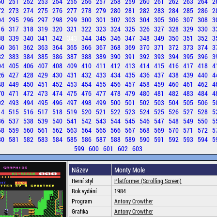
50
251
252
253
254
255
256
257
258
259
260
261
262
263
264
2
72
273
274
275
276
277
278
279
280
281
282
283
284
285
286
2
94
295
296
297
298
299
300
301
302
303
304
305
306
307
308
3
16
317
318
319
320
321
322
323
324
325
326
327
328
329
330
3
38
339
340
341
342
343
344
345
346
347
348
349
350
351
352
3
60
361
362
363
364
365
366
367
368
369
370
371
372
373
374
3
82
383
384
385
386
387
388
389
390
391
392
393
394
395
396
3
04
405
406
407
408
409
410
411
412
413
414
415
416
417
418
4
26
427
428
429
430
431
432
433
434
435
436
437
438
439
440
4
48
449
450
451
452
453
454
455
456
457
458
459
460
461
462
4
70
471
472
473
474
475
476
477
478
479
480
481
482
483
484
4
92
493
494
495
496
497
498
499
500
501
502
503
504
505
506
5
14
515
516
517
518
519
520
521
522
523
524
525
526
527
528
5
36
537
538
539
540
541
542
543
544
545
546
547
548
549
550
5
58
559
560
561
562
563
564
565
566
567
568
569
570
571
572
5
80
581
582
583
584
585
586
587
588
589
590
591
592
593
594
5
599
600
601
602
603
Název
Monty Mole
Herní styl
Platformer (Scrolling Screen)
Rok vydání
1984
Program
Antony Crowther
Grafika
Antony Crowther