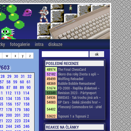
zky
fotogalerie
intra
diskuze
w
x
y
z
POSLEDNÍ RECENZE
/603
48974
The Final ChessCard
52182
Skoro dva roky života s apli ~
28
29
30
31
32
49499
Wolfling Reloaded
57
58
59
60
61
48369
Bubble Bobble Remastered
86
87
88
89
90
51674
FD-2000 - Replika disketové ~
11
112
113
114
53349
Revision 2023 - Pártyreport
54936
8MIDAS - Tak trochu jiná ark ~
33
134
135
136
54083
GP Cars - česká závodní hra! ~
55
156
157
158
Přenosný Commodore 64 - uHel
77
178
179
180
54402
~
99
200
201
202
53622
Tupouni 1 a Tupouni 2
21
222
223
224
43
244
245
246
REAKCE NA ČLÁNKY