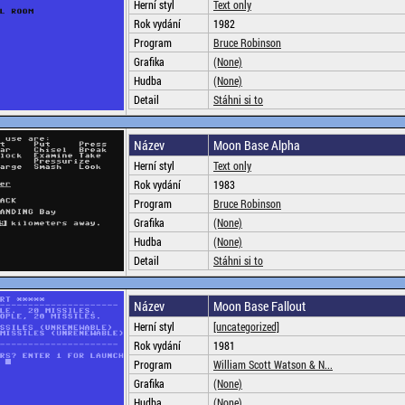
Herní styl
Text only
Rok vydání
1982
Program
Bruce Robinson
Grafika
(None)
Hudba
(None)
Detail
Stáhni si to
Název
Moon Base Alpha
Herní styl
Text only
Rok vydání
1983
Program
Bruce Robinson
Grafika
(None)
Hudba
(None)
Detail
Stáhni si to
Název
Moon Base Fallout
Herní styl
[uncategorized]
Rok vydání
1981
Program
William Scott Watson & N...
Grafika
(None)
Hudba
(None)