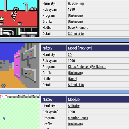
Herní styl
H. Scrolling
Rok vydání
1990
Program
(Unknown)
Grafika
(Unknown)
Hudba
Dave Pridmore
Detail
Stáhni si to
Název
Mood [Preview]
Herní styl
3D
Rok vydání
1996
Program
Klaus Andersen (Perff/No...
Grafika
(Unknown)
Hudba
(None)
Detail
Stáhni si to
Název
Moojub
Herní styl
Solitaire
Rok vydání
1998
Program
Maurice Jones
Grafika
(Unknown)