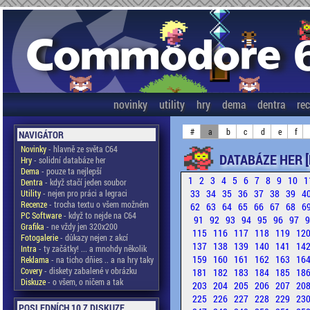
novinky
utility
hry
dema
dentra
re
#
a
b
c
d
e
f
NAVIGÁTOR
Novinky
- hlavně ze světa C64
DATABÁZE HER [
Hry
- solidní databáze her
Dema
- pouze ta nejlepší
1
2
3
4
5
6
7
8
9
10
1
Dentra
- když stačí jeden soubor
33
34
35
36
37
38
39
4
Utility
- nejen pro práci a legraci
Recenze
- trocha textu o všem možném
62
63
64
65
66
67
68
6
PC Software
- když to nejde na C64
91
92
93
94
95
96
97
Grafika
- ne vždy jen 320x200
115
116
117
118
119
12
Fotogalerie
- důkazy nejen z akcí
137
138
139
140
141
14
Intra
- ty začátky! ... a mnohdy několik
159
160
161
162
163
16
Reklama
- na ticho dňies .. a na hry taky
Covery
- diskety zabalené v obrázku
181
182
183
184
185
18
Diskuze
- o všem, o ničem a tak
203
204
205
206
207
20
225
226
227
228
229
23
POSLEDNÍCH 10 Z DISKUZE