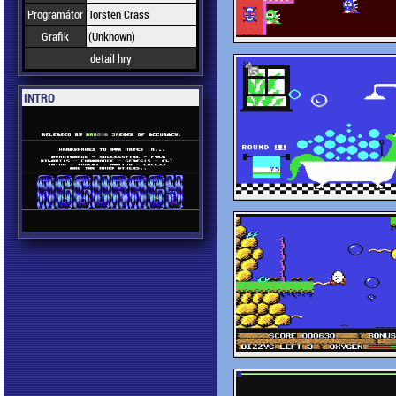
Programátor
Torsten Crass
Grafik
(Unknown)
detail hry
INTRO