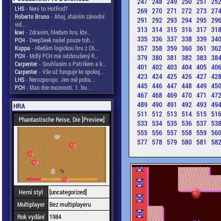
247
248
249
250
251
25
LHS
- Není to HotRod?
269
270
271
272
273
27
Roberto Bruno
- Ahoj, sháním závodní
291
292
293
294
295
29
vid...
313
314
315
316
317
31
kiwi
- Zdravim, hledam hru, kte...
335
336
337
338
339
34
PCH
- DeepSeek našel pouze toh...
357
358
359
360
361
36
Kuppa
- Hledám logickou hru z C6...
PCH
- Mdlý PCH má odzkoušený R...
379
380
381
382
383
38
Carpenter
- Souhlasím s Patrikem a k...
401
402
403
404
405
40
Carpenter
- Vše už funguje ke spokoj...
423
424
425
426
427
42
LHS
- Nerozporuju. Jen mě poba...
445
446
447
448
449
45
PCH
- Mas dve moznosti. 1. bu...
467
468
469
470
471
47
489
490
491
492
493
49
HRA
511
512
513
514
515
51
Phantastische Reise, Die [Preview]
533
534
535
536
537
53
555
556
557
558
559
56
577
578
579
580
581
58
Herní styl
[uncategorized]
Multiplayer
Bez multiplayeru
Rok vydání
1984