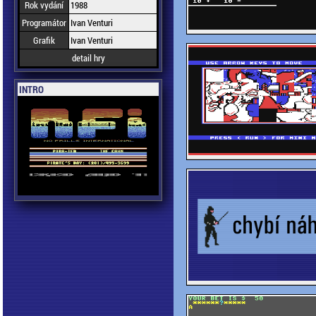
Rok vydání
1988
Programátor
Ivan Venturi
Grafik
Ivan Venturi
detail hry
INTRO