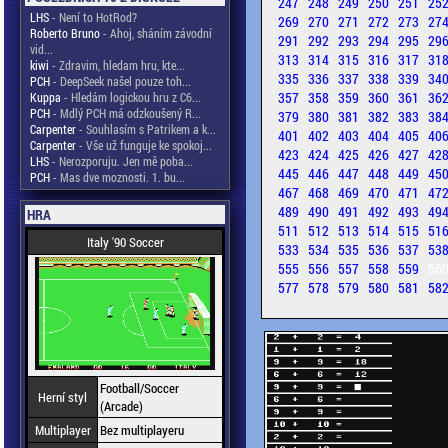
247
248
249
250
251
25
LHS
- Není to HotRod?
269
270
271
272
273
27
Roberto Bruno
- Ahoj, sháním závodní
291
292
293
294
295
29
vid...
313
314
315
316
317
31
kiwi
- Zdravim, hledam hru, kte...
335
336
337
338
339
34
PCH
- DeepSeek našel pouze toh...
357
358
359
360
361
36
Kuppa
- Hledám logickou hru z C6...
PCH
- Mdlý PCH má odzkoušený R...
379
380
381
382
383
38
Carpenter
- Souhlasím s Patrikem a k...
401
402
403
404
405
40
Carpenter
- Vše už funguje ke spokoj...
423
424
425
426
427
42
LHS
- Nerozporuju. Jen mě poba...
445
446
447
448
449
45
PCH
- Mas dve moznosti. 1. bu...
467
468
469
470
471
47
489
490
491
492
493
49
HRA
511
512
513
514
515
51
Italy '90 Soccer
533
534
535
536
537
53
555
556
557
558
559
56
577
578
579
580
581
58
Football/Soccer
Herní styl
(Arcade)
Multiplayer
Bez multiplayeru