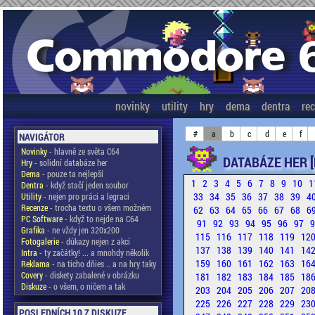
novinky
utility
hry
dema
dentra
re
#
a
b
c
d
e
f
NAVIGÁTOR
Novinky
- hlavně ze světa C64
DATABÁZE HER [
Hry
- solidní databáze her
Dema
- pouze ta nejlepší
1
2
3
4
5
6
7
8
9
10
1
Dentra
- když stačí jeden soubor
33
34
35
36
37
38
39
4
Utility
- nejen pro práci a legraci
Recenze
- trocha textu o všem možném
62
63
64
65
66
67
68
6
PC Software
- když to nejde na C64
91
92
93
94
95
96
97
Grafika
- ne vždy jen 320x200
115
116
117
118
119
12
Fotogalerie
- důkazy nejen z akcí
137
138
139
140
141
14
Intra
- ty začátky! ... a mnohdy několik
159
160
161
162
163
16
Reklama
- na ticho dňies .. a na hry taky
Covery
- diskety zabalené v obrázku
181
182
183
184
185
18
Diskuze
- o všem, o ničem a tak
203
204
205
206
207
20
225
226
227
228
229
23
POSLEDNÍCH 10 Z DISKUZE