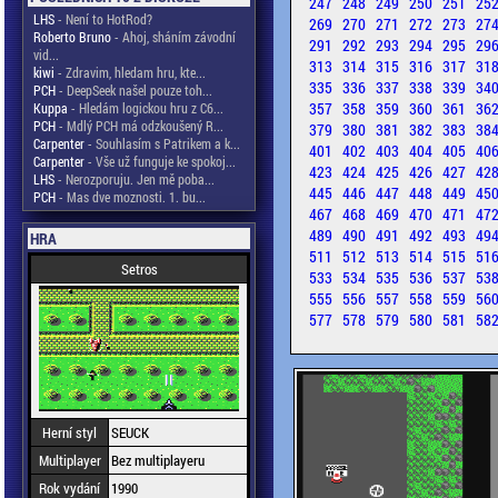
247
248
249
250
251
25
LHS
- Není to HotRod?
269
270
271
272
273
27
Roberto Bruno
- Ahoj, sháním závodní
291
292
293
294
295
29
vid...
313
314
315
316
317
31
kiwi
- Zdravim, hledam hru, kte...
335
336
337
338
339
34
PCH
- DeepSeek našel pouze toh...
357
358
359
360
361
36
Kuppa
- Hledám logickou hru z C6...
PCH
- Mdlý PCH má odzkoušený R...
379
380
381
382
383
38
Carpenter
- Souhlasím s Patrikem a k...
401
402
403
404
405
40
Carpenter
- Vše už funguje ke spokoj...
423
424
425
426
427
42
LHS
- Nerozporuju. Jen mě poba...
445
446
447
448
449
45
PCH
- Mas dve moznosti. 1. bu...
467
468
469
470
471
47
489
490
491
492
493
49
HRA
511
512
513
514
515
51
Setros
533
534
535
536
537
53
555
556
557
558
559
56
577
578
579
580
581
58
Herní styl
SEUCK
Multiplayer
Bez multiplayeru
Rok vydání
1990