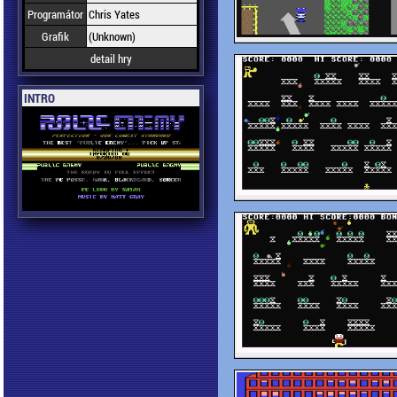
Programátor
Chris Yates
Grafik
(Unknown)
detail hry
INTRO