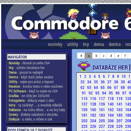
novinky
utility
hry
dema
dentra
re
#
a
b
c
d
e
f
NAVIGÁTOR
Novinky
- hlavně ze světa C64
DATABÁZE HER [
Hry
- solidní databáze her
Dema
- pouze ta nejlepší
1
2
3
4
5
6
7
8
9
10
1
Dentra
- když stačí jeden soubor
33
34
35
36
37
38
39
4
Utility
- nejen pro práci a legraci
Recenze
- trocha textu o všem možném
62
63
64
65
66
67
68
6
PC Software
- když to nejde na C64
91
92
93
94
95
96
97
Grafika
- ne vždy jen 320x200
115
116
117
118
119
12
Fotogalerie
- důkazy nejen z akcí
137
138
139
140
141
14
Intra
- ty začátky! ... a mnohdy několik
159
160
161
162
163
16
Reklama
- na ticho dňies .. a na hry taky
Covery
- diskety zabalené v obrázku
181
182
183
184
185
18
Diskuze
- o všem, o ničem a tak
203
204
205
206
207
20
225
226
227
228
229
23
POSLEDNÍCH 10 Z DISKUZE