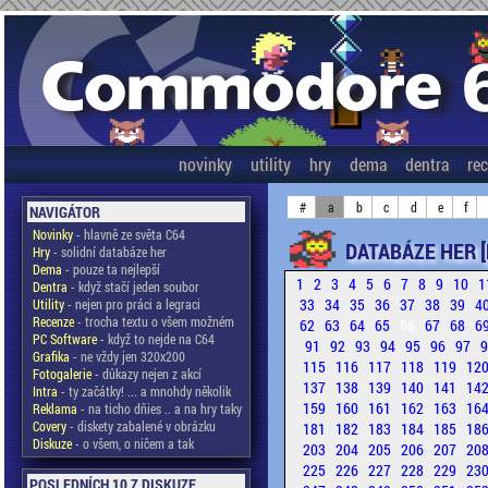
novinky
utility
hry
dema
dentra
re
#
a
b
c
d
e
f
NAVIGÁTOR
Novinky
- hlavně ze světa C64
DATABÁZE HER [
Hry
- solidní databáze her
Dema
- pouze ta nejlepší
1
2
3
4
5
6
7
8
9
10
1
Dentra
- když stačí jeden soubor
33
34
35
36
37
38
39
4
Utility
- nejen pro práci a legraci
Recenze
- trocha textu o všem možném
62
63
64
65
66
67
68
6
PC Software
- když to nejde na C64
91
92
93
94
95
96
97
Grafika
- ne vždy jen 320x200
115
116
117
118
119
12
Fotogalerie
- důkazy nejen z akcí
137
138
139
140
141
14
Intra
- ty začátky! ... a mnohdy několik
159
160
161
162
163
16
Reklama
- na ticho dňies .. a na hry taky
Covery
- diskety zabalené v obrázku
181
182
183
184
185
18
Diskuze
- o všem, o ničem a tak
203
204
205
206
207
20
225
226
227
228
229
23
POSLEDNÍCH 10 Z DISKUZE