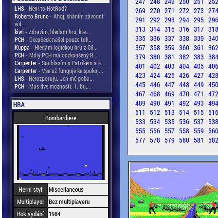
247
248
249
250
251
25
LHS
- Není to HotRod?
269
270
271
272
273
27
Roberto Bruno
- Ahoj, sháním závodní
291
292
293
294
295
29
vid...
313
314
315
316
317
31
kiwi
- Zdravim, hledam hru, kte...
335
336
337
338
339
34
PCH
- DeepSeek našel pouze toh...
357
358
359
360
361
36
Kuppa
- Hledám logickou hru z C6...
PCH
- Mdlý PCH má odzkoušený R...
379
380
381
382
383
38
Carpenter
- Souhlasím s Patrikem a k...
401
402
403
404
405
40
Carpenter
- Vše už funguje ke spokoj...
423
424
425
426
427
42
LHS
- Nerozporuju. Jen mě poba...
445
446
447
448
449
45
PCH
- Mas dve moznosti. 1. bu...
467
468
469
470
471
47
489
490
491
492
493
49
HRA
511
512
513
514
515
51
Bombardiere
533
534
535
536
537
53
555
556
557
558
559
56
577
578
579
580
581
58
Herní styl
Miscellaneous
Multiplayer
Bez multiplayeru
Rok vydání
1984