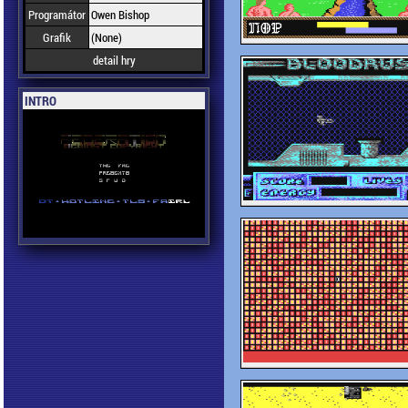
Programátor
Owen Bishop
Grafik
(None)
detail hry
INTRO